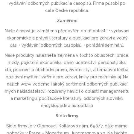
vydávání odborných publikací a časopisů. Firma působí po
celé České republice.
Zaměření
Naše činnost je zaměřena především do tří oblastí: • vydávání
ekonomické a právní literatury a publikací pro zdraví a volný
čas, • vydávání odborných časopisů, • pořádání seminářů.
Naše produkty naleznete zejména v těchto oblastech: práce,
mzdy, pojištění, ekonomika, daně, účetnictví, personalistika,
clo, pracovní a obchodní právo, životní styl, alternativní léčba,
pozitivní myšlení, vaříme pro zdraví, knihy pro maminky aj. Na
našich www vedeme i široký sortiment odborných publikací
jiných nakladatelství, rozšířený navíc i o oblasti managementu
a marketingu, počítačové literatury, odborných slovníků,
encyklopedií a autoatlasů
Sídlo firmy
Sídlo firmy je v Olomouci, Kollárovo nám. 698/7, dále máme
pobočku v Praze – Mozarteum, Jungmannova 30. Na těchto