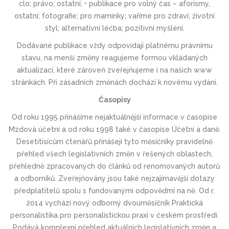
clo; právo; ostatní, • publikace pro volný čas – aforismy,
ostatní; fotografie; pro maminky; vaříme pro zdraví; životní
styl; alternativní léčba; pozitivní myšlení.
Dodávané publikace vždy odpovídají platnému právnímu
stavu, na menší změny reagujeme formou vkládaných
aktualizací, které zároveň zveřejňujeme i na našich www
stránkách. Při zásadních změnách dochází k novému vydání.
Časopisy
Od roku 1995 přinášíme nejaktuálnější informace v časopise
Mzdová účetní a od roku 1998 také v časopise Účetní a daně.
Desetitisícům čtenářů přinášejí tyto měsíčníky pravidelně
přehled všech legislativních změn v řešených oblastech,
přehledně zpracovaných do článků od renomovaných autorů
a odborníků. Zveřejňovány jsou také nejzajímavější dotazy
předplatitelů spolu s fundovanými odpověďmi na ně. Od r.
2014 vychází nový odborný dvouměsíčník Praktická
personalistika pro personalistickou praxi v českém prostředí.
Podává komplexní přehled aktuálních legislativních změn a