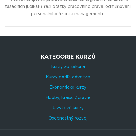
zásadních judikátů, řeší otázky pracovního práva, odměňování,
personálního řízení a managementu.
KATEGORIE KURZŮ
Kurzy zo zákona
Kurzy podľa odvetvia
Ekonomické kurzy
Hobby, Krása, Zdravie
Jazykové kurzy
Osobnostný rozvoj