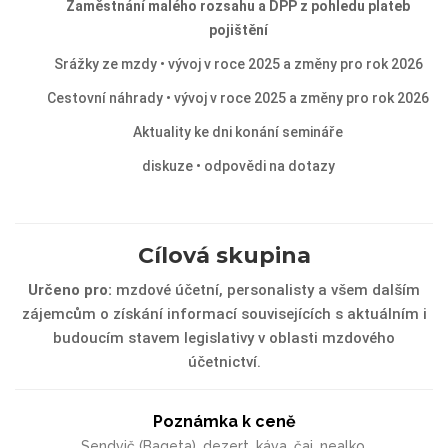
Zaměstnání malého rozsahu a DPP z pohledu plateb
pojištění
Srážky ze mzdy • vývoj v roce 2025 a změny pro rok 2026
Cestovní náhrady • vývoj v roce 2025 a změny pro rok 2026
Aktuality ke dni konání semináře
diskuze • odpovědi na dotazy
Cílová skupina
Určeno pro:
mzdové účetní, personalisty a všem dalším
zájemcům o získání informací souvisejících s aktuálním i
budoucím stavem legislativy v oblasti mzdového
účetnictví.
Poznámka k ceně
Sendvič (Bageta), dezert, káva, čaj, nealko.