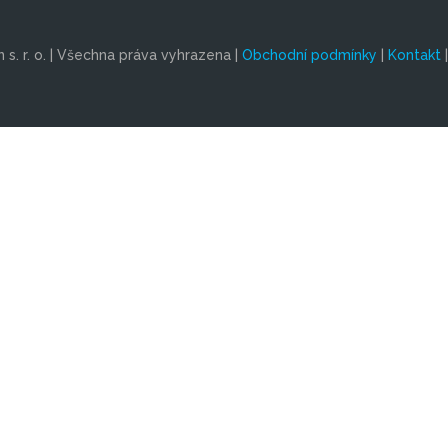
s. r. o. | Všechna práva vyhrazena |
Obchodní podmínky
|
Kontakt