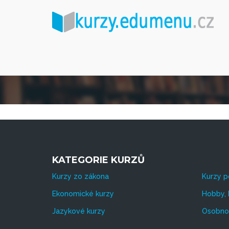
KATEGORIE KURZŮ
Kurzy zo zákona
Kurzy p
Ekonomické kurzy
Hobby, 
Jazykové kurzy
Osobnos