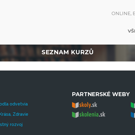
ONLINE, 
VŠ
SEZNAM KURZŮ
PARTNERSKÉ WEBY
odľa odvetvia
Krása, Zdravie
tný rozvoj