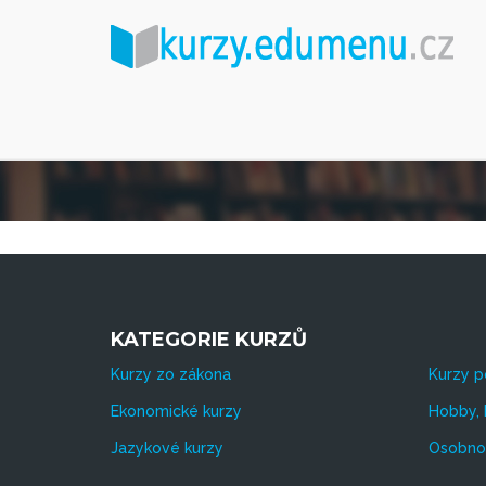
KATEGORIE KURZŮ
Kurzy zo zákona
Kurzy p
Ekonomické kurzy
Hobby, 
Jazykové kurzy
Osobnos