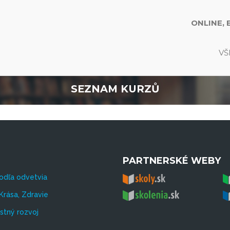
ONLINE, 
VŠ
SEZNAM KURZŮ
PARTNERSKÉ WEBY
odľa odvetvia
Krása, Zdravie
tný rozvoj