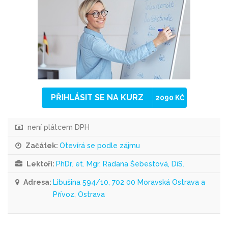
PŘIHLÁSIT SE NA KURZ
2090 KČ
není plátcem DPH
Začátek:
Otevírá se podle zájmu
Lektoři:
PhDr. et. Mgr. Radana Šebestová, DiS.
Adresa:
Libušina 594/10, 702 00 Moravská Ostrava a
Přívoz, Ostrava