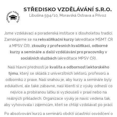
STŘEDISKO VZDĚLÁVÁNÍ S.R.O.
Libušina 594/10, Moravská Ostrava a Přívoz
Jsme vzdělávací a poradenská instituce s dlouholetou tradicí.
Zaměřujeme se na
rekvalifikační kurzy
(akreditace MŠMT ČR
a MPSV ČR),
zkoušky z profesních kvalifikací, odborné
kurzy a semináře a další vzdělávání pro pracovníky v
sociálních službách
(akreditace MPSV ČR).
Naší hlavní předností je
kvalita a odbornost lektorského
týmu
, který se skládá z univerzitních lektorů, profesorů a
odborníků z praxe. Naší snahou je, aby kurzy a semináře byly
edukativní, ale také zábavné, naši klienti si z výuky odnesli co
nejvíce a probíranou látku si vyzkoušeli v praxi nebo na
reálných příkladech. Organizace výuky je navíc vedena tak,
aby vyhovovala i zájemcům, kteří se chtějí vzdělávat po práci.
Po absolvování kurzů a seminářů obdrží účastníci osvědčení o