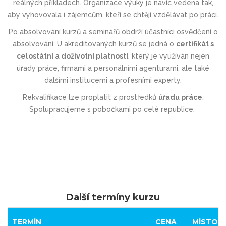
reálných příkladech. Organizace výuky je navíc vedena tak,
aby vyhovovala i zájemcům, kteří se chtějí vzdělávat po práci.
Po absolvování kurzů a seminářů obdrží účastníci osvědčení o
absolvování. U akreditovaných kurzů se jedná o
certifikát s
celostátní a doživotní platností
, který je využíván nejen
úřady práce, firmami a personálními agenturami, ale také
dalšími institucemi a profesními experty.
Rekvalifikace lze proplatit z prostředků
úřadu práce
.
Spolupracujeme s pobočkami po celé republice.
Další termíny kurzu
TERMÍN
CENA
MÍSTO K