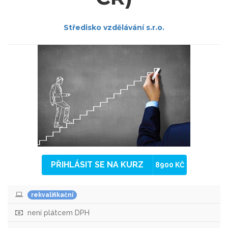
Středisko vzdělávání s.r.o.
PŘIHLÁSIT SE NA KURZ
8900 KČ
rekvalifikační
není plátcem DPH