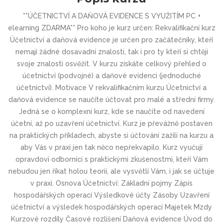
**ÚČETNICTVÍ A DAŇOVÁ EVIDENCE S VYUŽITÍM PC +
elearning ZDARMA** Pro koho je kurz určen: Rekvalifikační kurz
Účetnictví a daňová evidence je určen pro začátečníky, kteří
nemají žádné dosavadní znalosti, tak i pro ty kteří si chtějí
svoje znalosti osvěžit. V kurzu získáte celkový přehled o
účetnictví (podvojné) a daňové evidenci (jednoduché
účetnictví). Motivace V rekvalifikačním kurzu Účetnictví a
daňová evidence se naučíte účtovat pro malé a střední firmy.
Jedná se o komplexní kurz, kde se naučíte od navedení
účetní, až po uzavření účetnictví. Kurz je převážně postaven
na praktických příkladech, abyste si účtování zažili na kurzu a
aby Vás v praxi jen tak něco nepřekvapilo. Kurz vyučují
opravdoví odborníci s praktickými zkušenostmi, kteří Vám
nebudou jen říkat holou teorii, ale vysvětlí Vám, i jak se účtuje
v praxi. Osnova Účetnictví: Základní pojmy Zápis
hospodářských operací Výsledkové účty Zásoby Uzavření
účetnictví a výsledek hospodářských operací Majetek Mzdy
Kurzové rozdíly Časové rozlišení Daňová evidence Úvod do