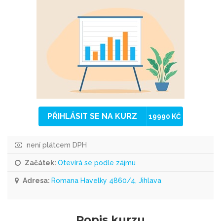
PŘIHLÁSIT SE NA KURZ
19990 KČ
není plátcem DPH
Začátek:
Otevírá se podle zájmu
Adresa:
Romana Havelky 4860/4, Jihlava
Popis kurzu