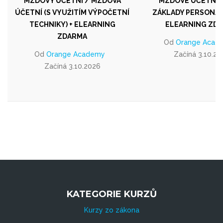
MZDOVÝ ÚČETNÍ / MZDOVÁ
MZDOVÉ ÚČETNIC
ÚČETNÍ (S VYUŽITÍM VÝPOČETNÍ
ZÁKLADY PERSONALI
TECHNIKY) + ELEARNING
ELEARNING ZD
ZDARMA
Od
Orange Acad
Od
Orange Academy
Začíná 3.10.20
Začíná 3.10.2026
KATEGORIE KURZŮ
Kurzy zo zákona