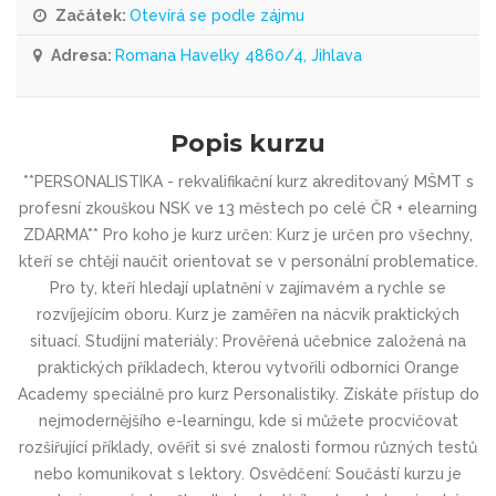
Začátek:
Otevírá se podle zájmu
Adresa:
Romana Havelky 4860/4, Jihlava
Popis kurzu
**PERSONALISTIKA - rekvalifikační kurz akreditovaný MŠMT s
profesní zkouškou NSK ve 13 městech po celé ČR + elearning
ZDARMA** Pro koho je kurz určen: Kurz je určen pro všechny,
kteří se chtějí naučit orientovat se v personální problematice.
Pro ty, kteří hledají uplatnění v zajímavém a rychle se
rozvíjejícím oboru. Kurz je zaměřen na nácvik praktických
situací. Studijní materiály: Prověřená učebnice založená na
praktických příkladech, kterou vytvořili odborníci Orange
Academy speciálně pro kurz Personalistiky. Získáte přístup do
nejmodernějšího e-learningu, kde si můžete procvičovat
rozšiřující příklady, ověřit si své znalosti formou různých testů
nebo komunikovat s lektory. Osvědčení: Součástí kurzu je