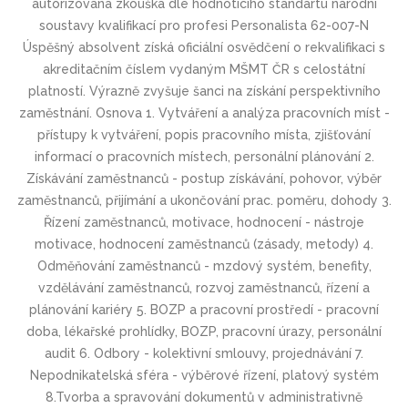
autorizovaná zkouška dle hodnotícího standartu národní
soustavy kvalifikací pro profesi Personalista 62-007-N
Úspěšný absolvent získá oficiální osvědčení o rekvalifikaci s
akreditačním číslem vydaným MŠMT ČR s celostátní
platností. Výrazně zvyšuje šanci na získání perspektivního
zaměstnání. Osnova 1. Vytváření a analýza pracovních míst -
přístupy k vytváření, popis pracovního místa, zjišťování
informací o pracovních místech, personální plánování 2.
Získávání zaměstnanců - postup získávání, pohovor, výběr
zaměstnanců, přijímání a ukončování prac. poměru, dohody 3.
Řízení zaměstnanců, motivace, hodnocení - nástroje
motivace, hodnocení zaměstnanců (zásady, metody) 4.
Odměňování zaměstnanců - mzdový systém, benefity,
vzdělávání zaměstnanců, rozvoj zaměstnanců, řízení a
plánování kariéry 5. BOZP a pracovní prostředí - pracovní
doba, lékařské prohlídky, BOZP, pracovní úrazy, personální
audit 6. Odbory - kolektivní smlouvy, projednávání 7.
Nepodnikatelská sféra - výběrové řízení, platový systém
8.Tvorba a spravování dokumentů v administrativně