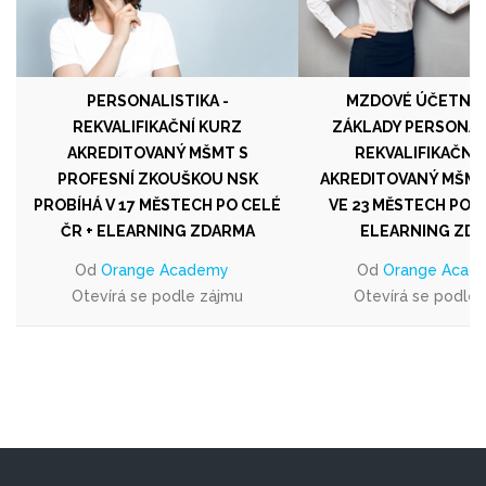
PERSONALISTIKA -
MZDOVÉ ÚČETNIC
REKVALIFIKAČNÍ KURZ
ZÁKLADY PERSONALI
AKREDITOVANÝ MŠMT S
REKVALIFIKAČNÍ
PROFESNÍ ZKOUŠKOU NSK
AKREDITOVANÝ MŠMT
PROBÍHÁ V 17 MĚSTECH PO CELÉ
VE 23 MĚSTECH PO C
ČR + ELEARNING ZDARMA
ELEARNING ZD
Od
Orange Academy
Od
Orange Acad
Otevírá se podle zájmu
Otevírá se podle