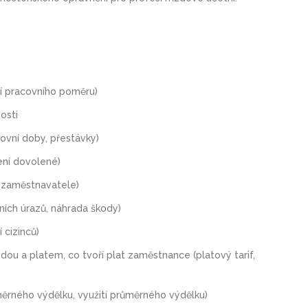
í pracovního poměru)
osti
ovní doby, přestávky)
ení dovolené)
ě zaměstnavatele)
ních úrazů, náhrada škody)
 cizinců)
zdou a platem, co tvoří plat zaměstnance (platový tarif,
rného výdělku, využití průměrného výdělku)