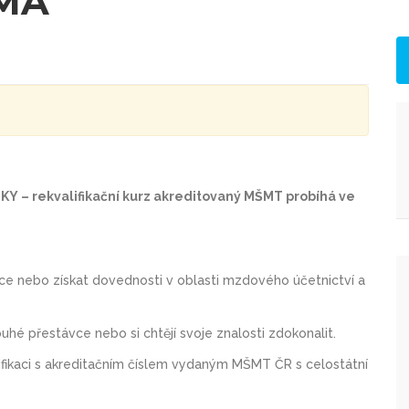
RMA
– rekvalifikační kurz akreditovaný MŠMT probíhá ve
 práce nebo získat dovednosti v oblasti mzdového účetnictví a
louhé přestávce nebo si chtějí svoje znalosti zdokonalit.
valifikaci s akreditačním číslem vydaným MŠMT ČR s celostátní