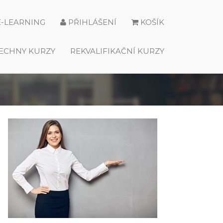
E-LEARNING
PŘIHLÁŠENÍ
KOŠÍK
ECHNY KURZY
REKVALIFIKAČNÍ KURZY