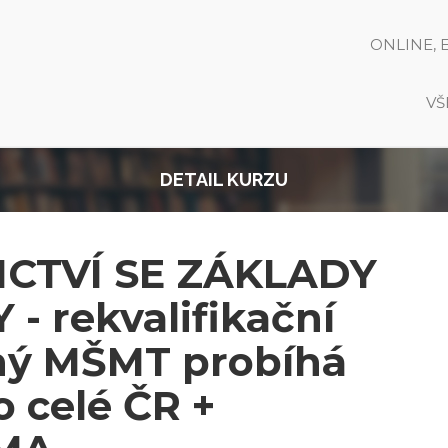
ONLINE, 
VŠ
DETAIL KURZU
CTVÍ SE ZÁKLADY
- rekvalifikační
aný MŠMT probíhá
 celé ČR +