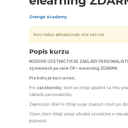
elearning ZDA
Orange Academy
Kurz nebyl aktualizován více než rok.
Popis kurzu
MZDOVÉ ÚČETNICTVÍ SE ZÁKLADY PERSONALISTIKY 
23 městech po celé ČR + elearning ZDARMA
Pro koho je kurz určen:
Pro
začátečníky
, kteří se chtějí uplatnit na trhu
základů personalistiky.
Zájemcům, kteří si chtějí svoje znalosti oživit po d
Všem, kteří chtějí získat oficiální osvědčení o rek
platností.