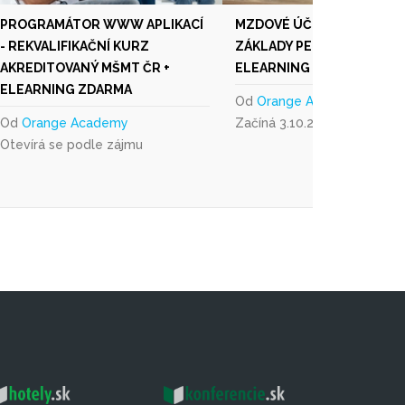
PROGRAMÁTOR WWW APLIKACÍ
MZDOVÉ ÚČETNICTVÍ SE
- REKVALIFIKAČNÍ KURZ
ZÁKLADY PERSONALISTIKY
AKREDITOVANÝ MŠMT ČR +
ELEARNING ZDARMA
ELEARNING ZDARMA
Od
Orange Academy
Od
Orange Academy
Začíná 3.10.2026
Otevírá se podle zájmu