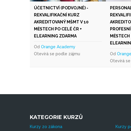
ÚČETNICTVÍ (PODVOJNÉ) -
PERSONAL
REKVALIFIKAČNÍ KURZ
REKVALIF
AKREDITOVANÝ MŠMT V 10
AKREDITO
MĚSTECH PO CELÉ ČR +
PROFESNÍ
ELEARNING ZDARMA
MĚSTECH 
ELEARNI
Od
Orange Academy
Otevírá se podle zájmu
Od
Orang
Otevírá se
KATEGORIE KURZŮ
Kurzy zo zákona
Kurzy p