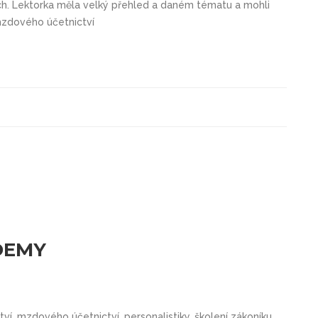
ech. Lektorka měla velký přehled a daném tématu a mohli
 mzdového účetnictví
DEMY
tví, mzdového účetnictví, personalistiky, školení zákoníku