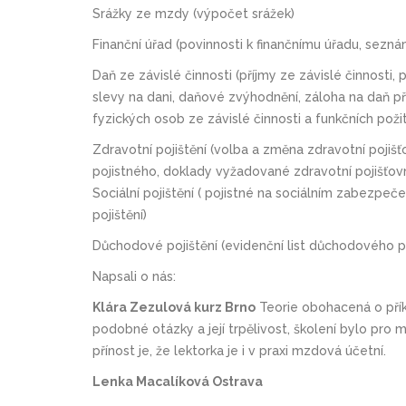
Srážky ze mzdy (výpočet srážek)
Finanční úřad (povinnosti k finančnímu úřadu, sezná
Daň ze závislé činnosti (příjmy ze závislé činnosti,
slevy na dani, daňové zvýhodnění, záloha na daň pří
fyzických osob ze závislé činnosti a funkčních pož
Zdravotní pojištění (volba a změna zdravotní pojiš
pojistného, doklady vyžadované zdravotní pojišťovn
Sociální pojištění ( pojistné na sociálním zabezp
pojištění)
Důchodové pojištění (evidenční list důchodového po
Napsali o nás:
Klára Zezulová kurz Brno
Teorie obohacená o přík
podobné otázky a její trpělivost, školení bylo pro 
přínost je, že lektorka je i v praxi mzdová účetní.
Lenka Macalíková Ostrava