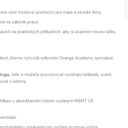
xně vést mzdové účetnictví pro malé a střední firmy.
ně na zákoník práce.
lostí na praktických příkladech, aby si účastníci novou látku
dech, kterou vytvořili odborníci Orange Academy speciálně
ingu,
, kde si můžete procvičovat rozšiřující příklady, ověřit
vat s lektory.
valifikaci s akreditačním číslem vydaným MŠMT ČR
městnání.
ivnostenského oprávnění pro profesi mzdové účetní.