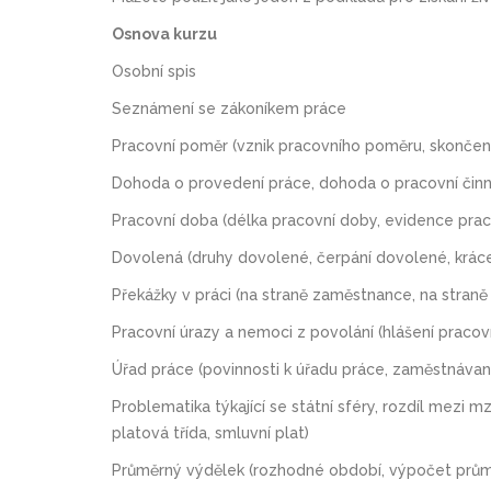
Osnova kurzu
Osobní spis
Seznámení se zákoníkem práce
Pracovní poměr (vznik pracovního poměru, skončen
Dohoda o provedení práce, dohoda o pracovní činn
Pracovní doba (délka pracovní doby, evidence prac
Dovolená (druhy dovolené, čerpání dovolené, krác
Překážky v práci (na straně zaměstnance, na stran
Pracovní úrazy a nemoci z povolání (hlášení pracov
Úřad práce (povinnosti k úřadu práce, zaměstnávaní
Problematika týkající se státní sféry, rozdíl mezi m
platová třída, smluvní plat)
Průměrný výdělek (rozhodné období, výpočet průmě