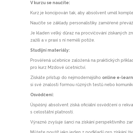
V kurzu se naučíte:
Kurz je koncipován tak, aby absolvent uměl komple
Naučíte se základy personalistiky zaměřené převáž
Je kladen velký důraz na procvičování získaných zna
zažili a v praxi s ní neměli potíže.
Studijní materiály:
Prověřená učebnice založená na praktických příkla
pro kurz Mzdové účetnictví.
Získáte přístup do nejmodernějšího
online e-learn
si své znalosti formou různých testů nebo komuniko
Osvědčení:
Úspěšný absolvent získá oficiální osvědčení o rek
s celostátní platností.
Výrazně zvyšuje šanci na získání perspektivního za
Můžete použít jako jeden z podkladů pro získání ž