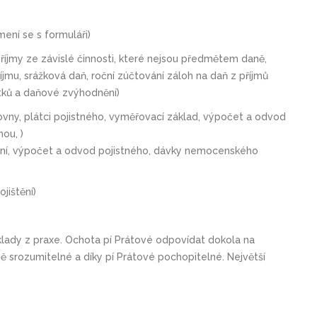
mení se s formuláři)
 příjmy ze závislé činnosti, které nejsou předmětem daně,
jmu, srážková daň, roční zúčtování záloh na daň z příjmů
itků a daňové zvýhodnění)
ťovny, plátci pojistného, vyměřovací základ, výpočet a odvod
ou, )
ečení, výpočet a odvod pojistného, dávky nemocenského
jištění)
lady z praxe. Ochota pí Prátové odpovídat dokola na
mě srozumitelné a díky pí Prátové pochopitelné. Největší