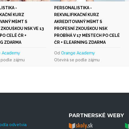
ISTIKA -
PERSONALISTIKA -
IKAČNÍ KURZ
REKVALIFIKAČNÍ KURZ
VANÝ MŠMT S
AKREDITOVANÝ MŠMT S
 ZKOUŠKOU NSK VE 13
PROFESNÍ ZKOUŠKOU NSK
PO CELÉ ČR +
PROBÍHÁ V 17 MĚSTECH PO CELÉ
NG ZDARMA
ČR + ELEARNING ZDARMA
e Academy
Od
Orange Academy
 podle zájmu
Otevírá se podle zájmu
PARTNERSKÉ WEBY
odľa odvetvia