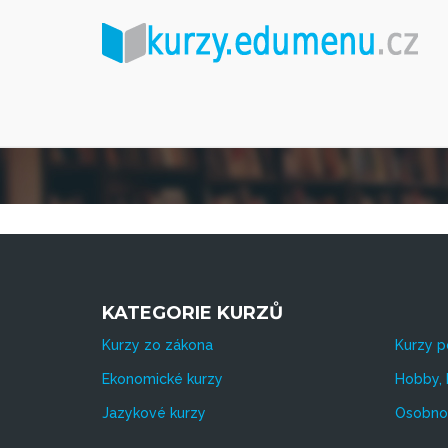
KATEGORIE KURZŮ
Kurzy zo zákona
Kurzy p
Ekonomické kurzy
Hobby, 
Jazykové kurzy
Osobnos