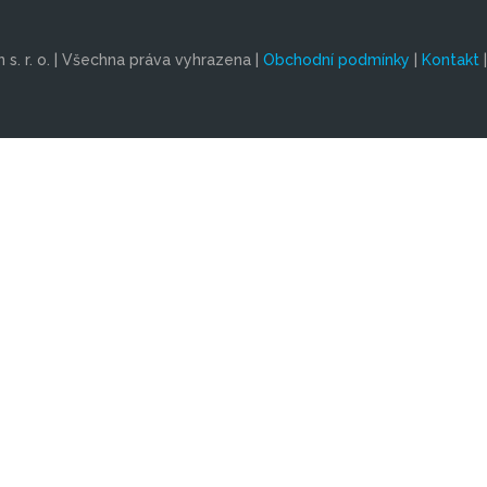
s. r. o. | Všechna práva vyhrazena |
Obchodní podmínky
|
Kontakt