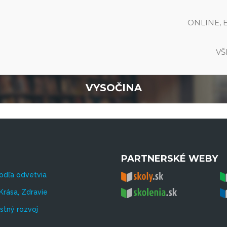
ONLINE, 
VŠ
VYSOČINA
PARTNERSKÉ WEBY
odľa odvetvia
Krása, Zdravie
tný rozvoj