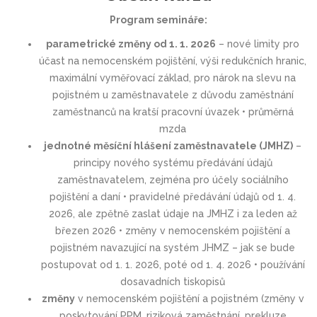
Program semináře:
parametrické změny od 1. 1. 2026
– nové limity pro
účast na nemocenském pojištění, výši redukčních hranic,
maximální vyměřovací základ, pro nárok na slevu na
pojistném u zaměstnavatele z důvodu zaměstnání
zaměstnanců na kratší pracovní úvazek • průměrná
mzda
jednotné měsíční hlášení zaměstnavatele (JMHZ)
–
principy nového systému předávání údajů
zaměstnavatelem, zejména pro účely sociálního
pojištění a daní • pravidelné předávání údajů od 1. 4.
2026, ale zpětně zaslat údaje na JMHZ i za leden až
březen 2026 • změny v nemocenském pojištění a
pojistném navazující na systém JHMZ – jak se bude
postupovat od 1. 1. 2026, poté od 1. 4. 2026 • používání
dosavadních tiskopisů
změny
v nemocenském pojištění a pojistném (změny v
poskytování PPM, riziková zaměstnání, prekluze