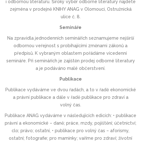
i odbornou literaturu. Široký výběr odborné literatury najdete
zejména v prodejně KNIHY ANAG v Olomouci, Ostružnická
ulice č. 8.
Semináře
Na zpravidla jednodenních seminářích seznamujeme nejširší
odbornou veřejnost s probíhajícími změnami zákonů a
předpisů. K vybraným oblastem pořádáme vícedenní
semináře. Při seminářích je zajištěn prodej odborné literatury
a je podáváno malé občerstvení.
Publikace
Publikace vydáváme ve dvou řadách, a to v řadě ekonomické
a právní publikace a dále v řadě publikace pro zdraví a
volný čas.
Publikace ANAG vydáváme v následujících edicích: • publikace
právní a ekonomické – daně; práce, mzdy, pojištění; účetnictví;
clo; právo; ostatní, • publikace pro volný čas – aforismy,
ostatní; fotografie; pro maminky; vaříme pro zdraví; životní