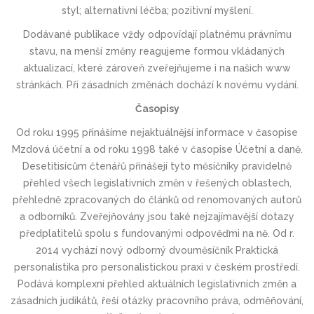
styl; alternativní léčba; pozitivní myšlení.
Dodávané publikace vždy odpovídají platnému právnímu
stavu, na menší změny reagujeme formou vkládaných
aktualizací, které zároveň zveřejňujeme i na našich www
stránkách. Při zásadních změnách dochází k novému vydání.
Časopisy
Od roku 1995 přinášíme nejaktuálnější informace v časopise
Mzdová účetní a od roku 1998 také v časopise Účetní a daně.
Desetitisícům čtenářů přinášejí tyto měsíčníky pravidelně
přehled všech legislativních změn v řešených oblastech,
přehledně zpracovaných do článků od renomovaných autorů
a odborníků. Zveřejňovány jsou také nejzajímavější dotazy
předplatitelů spolu s fundovanými odpověďmi na ně. Od r.
2014 vychází nový odborný dvouměsíčník Praktická
personalistika pro personalistickou praxi v českém prostředí.
Podává komplexní přehled aktuálních legislativních změn a
zásadních judikátů, řeší otázky pracovního práva, odměňování,