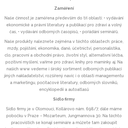
Zaměření
Naše činnost je zaměřena především do tří oblastí: • vydávání
ekonomické a právní literatury a publikací pro zdraví a volný
čas, • vydávání odborných časopisů, • pořádání seminářů.
Naše produkty naleznete zejména v těchto oblastech: práce,
mzdy, pojištění, ekonomika, daně, účetnictví, personalistika,
clo, pracovní a obchodní právo, životní styl, alternativní léčba,
pozitivní myšlení, vaříme pro zdraví, knihy pro maminky aj. Na
našich www vedeme i široký sortiment odborných publikací
jiných nakladatelství, rozšířený navíc i o oblasti managementu
a marketingu, počítačové literatury, odborných slovníků,
encyklopedií a autoatlasů
Sídlo firmy
Sídlo firmy je v Olomouci, Kollárovo nám. 698/7, dále máme
pobočku v Praze – Mozarteum, Jungmannova 30. Na těchto
pracovištích se konají semináře a můžete tam zakoupit