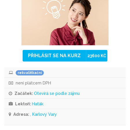
PŘIHLÁSIT SE NA KURZ
23600 KČ
rekvalifikační
není plátcem DPH
Začátek:
Otevírá se podle zájmu
Lektoři:
Haták
Adresa:
, Karlovy Vary