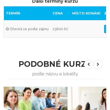
Další termíny kurzu
TERMÍN
CENA
MÍSTO KONÁNÍ
ZA
Otevírá se podle zájmu
23600 Kč
PODOBNÉ KURZY
podle názvu a lokality