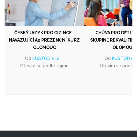
ČESKÝ JAZYK PRO CIZINCE -
CHŮVA PRO DĚTI V
NAVAZUJÍCÍ A2 PREZENČNÍ KURZ
SKUPINĚ REKVALIFIK
OLOMOUC
OLOMOUC
Od
KUSTOD s.r.o.
Od
KUSTOD s.r.
Otevírá se podle zájmu
Otevírá se podle