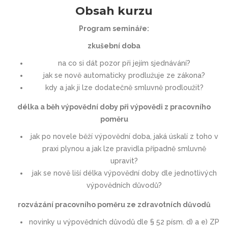
Obsah kurzu
Program semináře:
zkušební doba
na co si dát pozor při jejím sjednávání?
jak se nově automaticky prodlužuje ze zákona?
kdy a jak ji lze dodatečně smluvně prodloužit?
délka a běh výpovědní doby při výpovědi z pracovního
poměru
jak po novele běží výpovědní doba, jaká úskalí z toho v
praxi plynou a jak lze pravidla případně smluvně
upravit?
jak se nově liší délka výpovědní doby dle jednotlivých
výpovědních důvodů?
rozvázání pracovního poměru ze zdravotních důvodů
novinky u výpovědních důvodů dle § 52 písm. d) a e) ZP