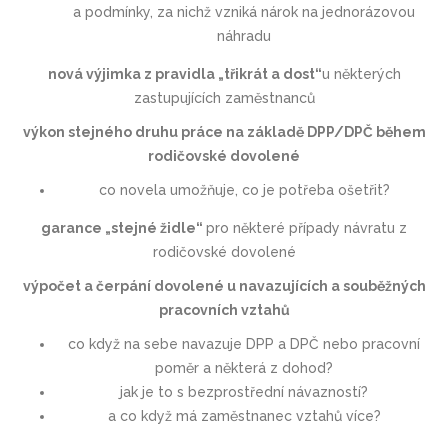
a podmínky, za nichž vzniká nárok na jednorázovou
náhradu
nová výjimka z pravidla „třikrát a dost“
u některých
zastupujících zaměstnanců
výkon stejného druhu práce na základě DPP/DPČ během
rodičovské dovolené
co novela umožňuje, co je potřeba ošetřit?
garance „stejné židle“
pro některé případy návratu z
rodičovské dovolené
výpočet a čerpání dovolené u navazujících a souběžných
pracovních vztahů
co když na sebe navazuje DPP a DPČ nebo pracovní
poměr a některá z dohod?
jak je to s bezprostřední návazností?
a co když má zaměstnanec vztahů více?