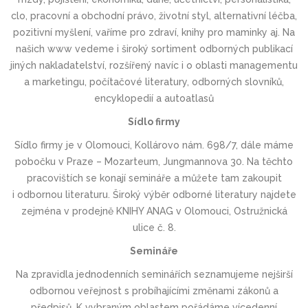
clo, pracovní a obchodní právo, životní styl, alternativní léčba,
pozitivní myšlení, vaříme pro zdraví, knihy pro maminky aj. Na
našich www vedeme i široký sortiment odborných publikací
jiných nakladatelství, rozšířený navíc i o oblasti managementu
a marketingu, počítačové literatury, odborných slovníků,
encyklopedií a autoatlasů
Sídlo firmy
Sídlo firmy je v Olomouci, Kollárovo nám. 698/7, dále máme
pobočku v Praze – Mozarteum, Jungmannova 30. Na těchto
pracovištích se konají semináře a můžete tam zakoupit
i odbornou literaturu. Široký výběr odborné literatury najdete
zejména v prodejně KNIHY ANAG v Olomouci, Ostružnická
ulice č. 8.
Semináře
Na zpravidla jednodenních seminářích seznamujeme nejširší
odbornou veřejnost s probíhajícími změnami zákonů a
předpisů. K vybraným oblastem pořádáme vícedenní