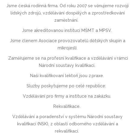
Jsme česká rodinná firma. Od roku 2007 se věnujeme rozvoji
lidských zdrojů, vzdělávání dospělých a zprostředkování
zaměstnání.
Jsme akreditovanou institucí MŠMT
a
MPSV.
Jsme členem Asociace provozovatel
ů
d
ě
tských skupin a
mikrojeslí.
Zaměřujeme se na profesní kvalifikace a vzdělávání v rámci
Národní soustavy kvalifikací.
Naši kvalifikovaní lektoři jsou z praxe.
Služby poskytujeme po celé republice:
V
zdělávání
pro firmy a instituce
na zakázku.
Rekvalifikace
.
Vzdělávání a poradenství v systému Národní soustavy
kvalifikací (NSK),
z oblastí odborného vzdělávání a
rekvalifikací.