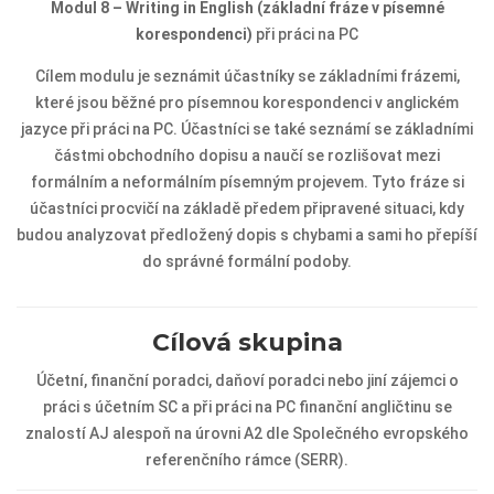
Modul 8 – Writing in English (základní fráze v písemné
korespondenci)
při práci na PC
Cílem modulu je seznámit účastníky se základními frázemi,
které jsou běžné pro písemnou korespondenci v anglickém
jazyce při práci na PC. Účastníci se také seznámí se základními
částmi obchodního dopisu a naučí se rozlišovat mezi
formálním a neformálním písemným projevem. Tyto fráze si
účastníci procvičí na základě předem připravené situaci, kdy
budou analyzovat předložený dopis s chybami a sami ho přepíší
do správné formální podoby.
Cílová skupina
Účetní, finanční poradci, daňoví poradci nebo jiní zájemci o
práci s účetním SC a při práci na PC finanční angličtinu se
znalostí AJ alespoň na úrovni A2 dle Společného evropského
referenčního rámce (SERR).