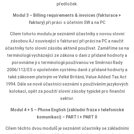
předložek.
Modul 3 – Billing requirements & invoices (fakturace +
faktury)
při práci s účetním SW a na PC
Cílem tohoto modulu je seznámit účastníky s novou slovní
zásobou AJ související s fakturací při práci na PC a naučit
účastníky tuto slovní zásobu aktivně používat. Zaměříme se na
terminologii vycházející ze zákona o dani z přidané hodnoty a
porovnáme ji s terminologii používanou ve Směrnici Rady
2006/112/ES o společném systému daně z přidané hodnoty a
také zákonem platným ve Velké Británii, Value Added Tax Act
1994. Dále se nově účastníci seznámí s používáním jazykových
kolokací, opět za použití slovní zásoby typické pro finanční
sektor.
Modul 4 + 5 – Phone English (základní fráze v telefonické
komunikaci) – PART I + PART II
Cílem těchto dvou modulů je seznámit účastníky se základními