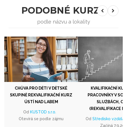
PODOBNÉ KURZY
podle názvu a lokality
CHŮVA PRO DĚTI V DĚTSKÉ
KVALIFIKAČNÍ KU
SKUPINĚ REKVALIFIKAČNÍ KURZ
PRACOVNÍKY V SOC
ÚSTÍ NAD LABEM
SLUŽBÁCH, OP
(REKVALIFIKACE M
Od
KUSTOD s.r.o.
Otevírá se podle zájmu
Od
Středisko vzděláván
Začíná 7.9.20