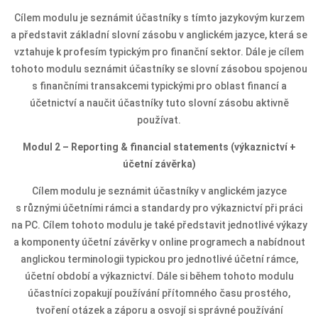
Cílem modulu je seznámit účastníky s tímto jazykovým kurzem
a představit základní slovní zásobu v anglickém jazyce, která se
vztahuje k profesím typickým pro finanční sektor. Dále je cílem
tohoto modulu seznámit účastníky se slovní zásobou spojenou
s finančními transakcemi typickými pro oblast financí a
účetnictví a naučit účastníky tuto slovní zásobu aktivně
používat.
Modul 2 –
Reporting & financial statements (výkaznictví +
účetní závěrka)
Cílem modulu je seznámit účastníky v anglickém jazyce
s různými účetními rámci a standardy pro výkaznictví při práci
na PC. Cílem tohoto modulu je také představit jednotlivé výkazy
a komponenty účetní závěrky v online programech a nabídnout
anglickou terminologii typickou pro jednotlivé účetní rámce,
účetní období a výkaznictví. Dále si během tohoto modulu
účastníci zopakují používání přítomného času prostého,
tvoření otázek a záporu a osvojí si správné používání