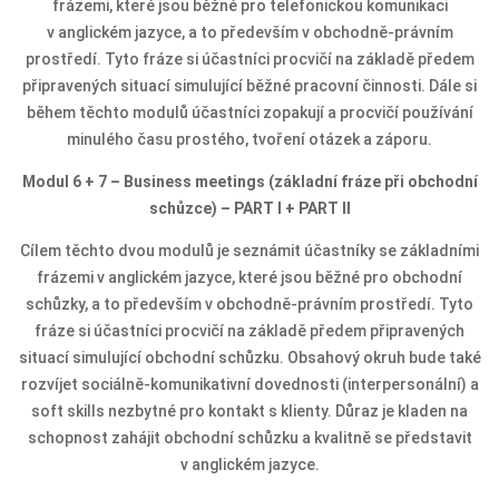
frázemi, které jsou běžné pro telefonickou komunikaci
v anglickém jazyce, a to především v obchodně-právním
prostředí. Tyto fráze si účastníci procvičí na základě předem
připravených situací simulující běžné pracovní činnosti. Dále si
během těchto modulů účastníci zopakují a procvičí používání
minulého času prostého, tvoření otázek a záporu.
Modul 6 + 7 – Business meetings (základní fráze při obchodní
schůzce) – PART I + PART II
Cílem těchto dvou modulů je seznámit účastníky se základními
frázemi v anglickém jazyce, které jsou běžné pro obchodní
schůzky, a to především v obchodně-právním prostředí. Tyto
fráze si účastníci procvičí na základě předem připravených
situací simulující obchodní schůzku. Obsahový okruh bude také
rozvíjet sociálně-komunikativní dovednosti (interpersonální) a
soft skills nezbytné pro kontakt s klienty. Důraz je kladen na
schopnost zahájit obchodní schůzku a kvalitně se představit
v anglickém jazyce.