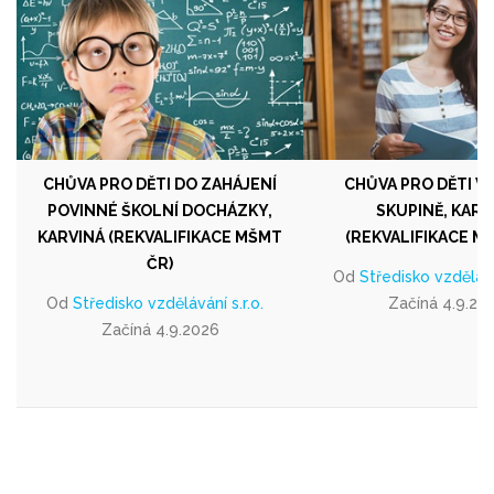
CHŮVA PRO DĚTI DO ZAHÁJENÍ
CHŮVA PRO DĚTI V
POVINNÉ ŠKOLNÍ DOCHÁZKY,
SKUPINĚ, KARV
KARVINÁ (REKVALIFIKACE MŠMT
(REKVALIFIKACE M
ČR)
Od
Středisko vzděláván
Od
Středisko vzdělávání s.r.o.
Začíná 4.9.20
Začíná 4.9.2026