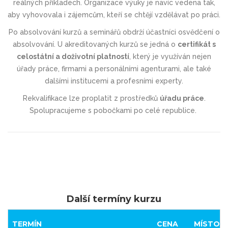
reálných příkladech. Organizace výuky je navíc vedena tak,
aby vyhovovala i zájemcům, kteří se chtějí vzdělávat po práci.
Po absolvování kurzů a seminářů obdrží účastníci osvědčení o
absolvování. U akreditovaných kurzů se jedná o
certifikát s
celostátní a doživotní platností
, který je využíván nejen
úřady práce, firmami a personálními agenturami, ale také
dalšími institucemi a profesními experty.
Rekvalifikace lze proplatit z prostředků
úřadu práce
.
Spolupracujeme s pobočkami po celé republice.
Další termíny kurzu
TERMÍN
CENA
MÍSTO K