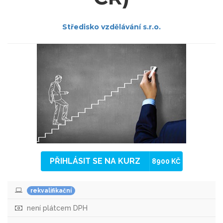
Středisko vzdělávání s.r.o.
PŘIHLÁSIT SE NA KURZ
8900 KČ
rekvalifikační
není plátcem DPH