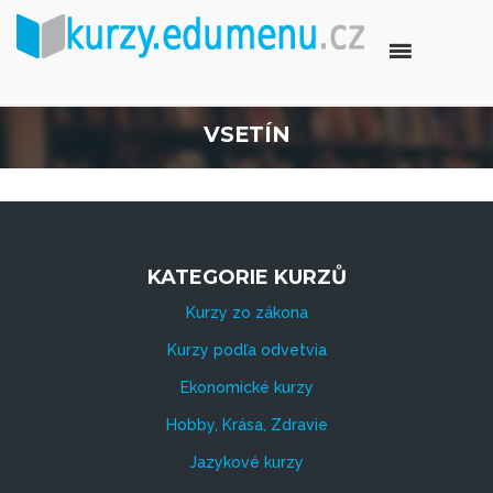
VSETÍN
KATEGORIE KURZŮ
Kurzy zo zákona
Kurzy podľa odvetvia
Ekonomické kurzy
Hobby, Krása, Zdravie
Jazykové kurzy