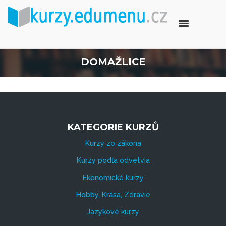
DOMAŽLICE
KATEGORIE KURZŮ
Kurzy zo zákona
Kurzy podľa odvetvia
Ekonomické kurzy
Hobby, Krása, Zdravie
Jazykové kurzy