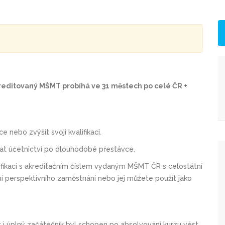
reditovaný MŠMT probíhá ve 31 městech po celé ČR +
áce nebo zvýšit svoji kvalifikaci.
vat účetnictví po dlouhodobé přestávce.
valifikaci s akreditačním číslem vydaným MŠMT ČR s celostátní
ání perspektivního zaměstnání nebo jej můžete použít jako
by i úplný začátečník byl schopen po absolvování kurzu vést