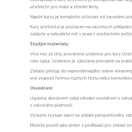
účetnictví pro malé a střední firmy.
Náplní kurzu je kompletní účtování od zavedení úče
Kurz účetnictví je postaven na názorných příkladech,
zažijete a nebudete mít v praxi s účetnictvím potíž
Studijní materiály:
Více než 20 léty prověřená učebnice pro kurz Účet
roku 1994. Učebnice je založena převážně na prakti
Získáte přístup do nejmodernějšího online elearningu
své znalosti formou různých testů nebo komunikova
Osvědčení:
Úspěšný absolvent získá oficiální osvědčení o rek
s celostátní platností.
Výrazně zvyšuje šanci na získání perspektivního za
Můžete použít jako jeden z podkladů pro získání ži