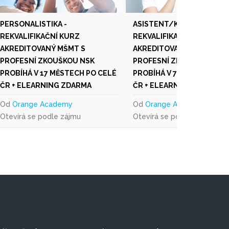
PERSONALISTIKA -
ASISTENT/KA, SEKRETÁŘ/
REKVALIFIKAČNÍ KURZ
REKVALIFIKAČNÍ KURZ
AKREDITOVANÝ MŠMT S
AKREDITOVANÝ MŠMT S
PROFESNÍ ZKOUŠKOU NSK
PROFESNÍ ZKOUŠKOU NSK
PROBÍHÁ V 17 MĚSTECH PO CELÉ
PROBÍHÁ V 7 MĚSTECH PO 
ČR + ELEARNING ZDARMA
ČR + ELEARNING ZDARMA
Od
Orange Academy
Od
Orange Academy
Otevírá se podle zájmu
Otevírá se podle zájmu