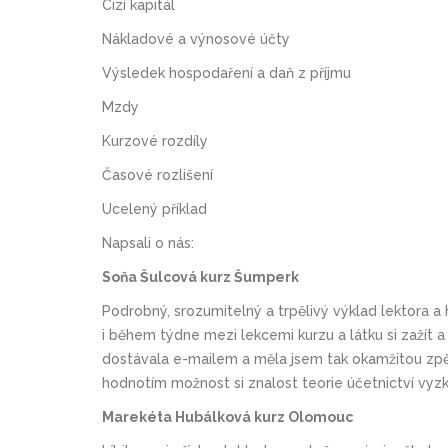
Cizí kapitál
Nákladové a výnosové účty
Výsledek hospodaření a daň z příjmu
Mzdy
Kurzové rozdíly
Časové rozlišení
Ucelený příklad
Napsali o nás:
Soňa Šulcová kurz Šumperk
Podrobný, srozumitelný a trpělivý výklad lektora a
i během týdne mezi lekcemi kurzu a látku si zažít 
dostávala e-mailem a měla jsem tak okamžitou zpě
hodnotím možnost si znalost teorie účetnictví vyzk
Marekéta Hubálková kurz Olomouc