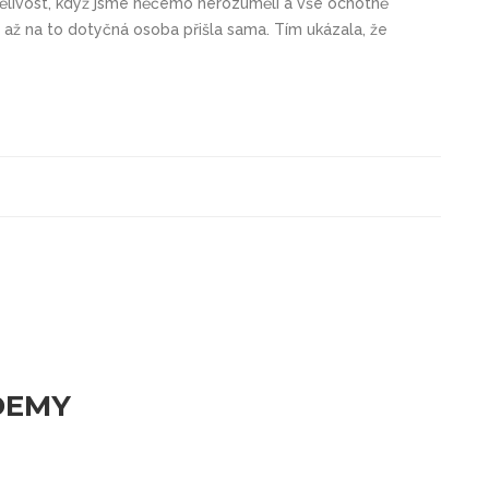
trpělivost, když jsme něčemo nerozuměli a vše ochotně
 až na to dotyčná osoba přišla sama. Tím ukázala, že
DEMY