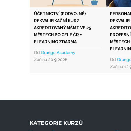
ÚČETNICTVÍ (PODVOJNÉ) -
PERSONAL
REKVALIFIKAČNÍ KURZ
REKVALIF
AKREDITOVANÝ MŠMT VE 25
AKREDITO
MĚSTECH PO CELÉ ČR +
PROFESNÍ
ELEARNING ZDARMA
MĚSTECH 
ELEARNI
Od
Orange Academy
Začíná 20.9.2026
Od
Orang
Začíná 12.
KATEGORIE KURZŮ