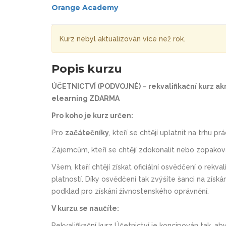
Orange Academy
Kurz nebyl aktualizován více než rok.
Popis kurzu
ÚČETNICTVÍ (PODVOJNÉ) – rekvalifikační kurz ak
elearning ZDARMA
Pro koho je kurz určen:
Pro
začátečníky
, kteří se chtějí uplatnit na trhu pr
Zájemcům, kteří se chtějí zdokonalit nebo zopako
Všem, kteří chtějí získat oficiální osvědčení o rek
platností. Díky osvědčení tak zvýšíte šanci na získ
podklad pro získání živnostenského oprávnění.
V kurzu se naučíte:
Rekvalifikační kurz Účetnictví je koncipován tak, a