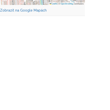
Leaflet
|
©
OpenStreetMap
contributors
Zobrazit na Google Mapách