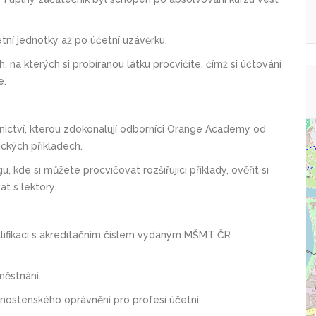
tní jednotky až po účetní uzávěrku.
 na kterých si probíranou látku procvičíte, čímž si účtování
e.
nictví, kterou zdokonalují odborníci Orange Academy od
ckých příkladech.
, kde si můžete procvičovat rozšiřující příklady, ověřit si
t s lektory.
valifikaci s akreditačním číslem vydaným MŠMT ČR
městnání.
vnostenského oprávnění pro profesi účetní.