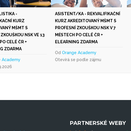
ISTIKA -
ASISTENT/KA - REKVALIFIKAČNÍ
IKAČNÍ KURZ
KURZ AKREDITOVANÝ MŠMT S
VANÝ MŠMT S
PROFESNÍ ZKOUŠKOU NSK V 7
 ZKOUŠKOU NSK VE 13
MĚSTECH PO CELÉ ČR +
PO CELÉ ČR +
ELEARNING ZDARMA
NG ZDARMA
Od
Orange Academy
e Academy
Otevírá se podle zájmu
9.2026
PARTNERSKÉ WEBY