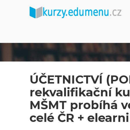
ÚČETNICTVÍ (PO
rekvalifikační k
MŠMT probíhá v
celé ČR + elear