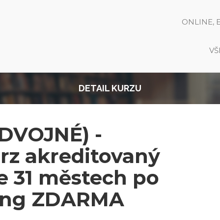
ONLINE, 
VŠ
DETAIL KURZU
DVOJNÉ) -
urz akreditovaný
e 31 městech po
ning ZDARMA