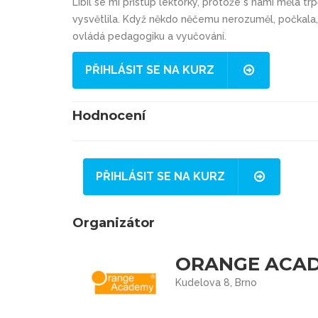
Líbil se mi přístup lektorky, protože s námi měla 
vysvětlila. Když někdo něčemu nerozuměl, počkala,
ovládá pedagogiku a vyučování.
PŘIHLÁSIT SE NA KURZ
Hodnocení
PŘIHLÁSIT SE NA KURZ
Organizátor
ORANGE ACA
Kudelova 8, Brno