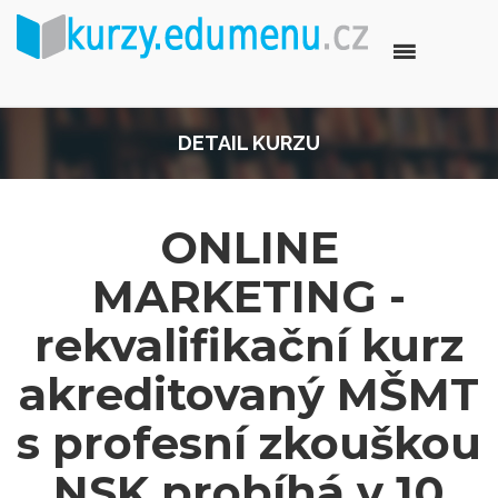
DETAIL KURZU
ONLINE
MARKETING -
rekvalifikační kurz
akreditovaný MŠMT
s profesní zkouškou
NSK probíhá v 10