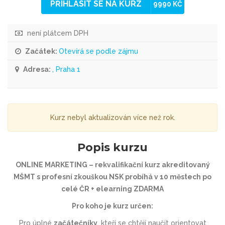
PŘIHLÁSIT SE NA KURZ
9990 KČ
není plátcem DPH
Začátek:
Otevírá se podle zájmu
Adresa:
, Praha 1
Kurz nebyl aktualizován více než rok.
Popis kurzu
ONLINE MARKETING – rekvalifikační kurz akreditovaný
MŠMT s profesní zkouškou NSK probíhá v 10 městech po
celé ČR + elearning ZDARMA
Pro koho je kurz určen:
Pro úplné
začátečníky
, kteří se chtějí naučit orientovat