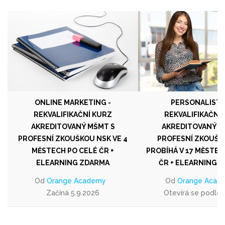
ONLINE MARKETING -
PERSONALISTIK
REKVALIFIKAČNÍ KURZ
REKVALIFIKAČNÍ
AKREDITOVANÝ MŠMT S
AKREDITOVANÝ M
PROFESNÍ ZKOUŠKOU NSK VE 4
PROFESNÍ ZKOUŠK
MĚSTECH PO CELÉ ČR +
PROBÍHÁ V 17 MĚSTEC
ELEARNING ZDARMA
ČR + ELEARNING 
Od
Orange Academy
Od
Orange Acad
Začíná 5.9.2026
Otevírá se podle