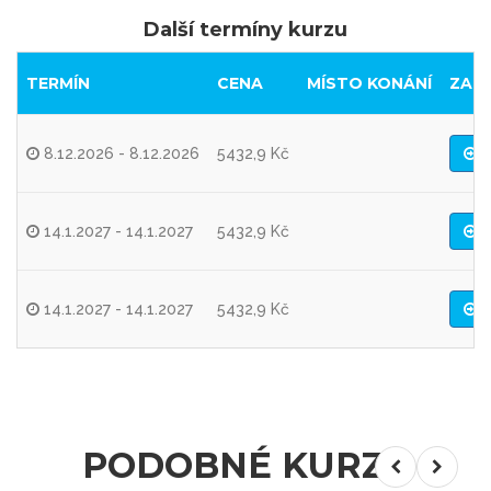
Další termíny kurzu
TERMÍN
CENA
MÍSTO KONÁNÍ
ZAR
8.12.2026 - 8.12.2026
5432,9 Kč
R
14.1.2027 - 14.1.2027
5432,9 Kč
R
14.1.2027 - 14.1.2027
5432,9 Kč
R
PODOBNÉ KURZY