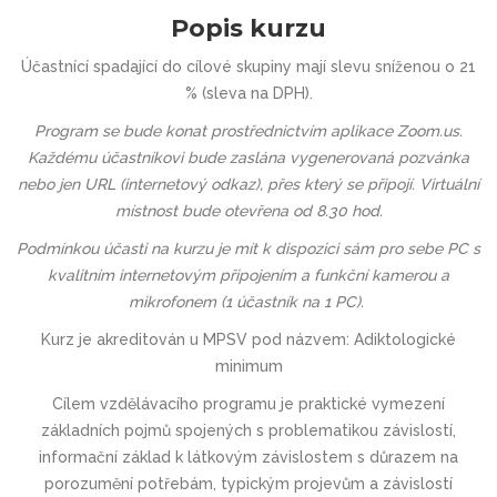
Popis kurzu
Účastnící spadající do cílové skupiny mají slevu sníženou o 21
% (sleva na DPH).
Program se bude konat prostřednictvím aplikace Zoom.us.
Každému účastníkovi bude zaslána vygenerovaná pozvánka
nebo jen URL (internetový odkaz), přes který se připojí. Virtuální
místnost bude otevřena od 8.30 hod.
Podmínkou účasti na kurzu je mít k dispozici sám pro sebe
PC s
kvalitním internetovým připojením a funkční kamerou a
mikrofonem
(
1 účastník na 1 PC
).
Kurz je akreditován u
MPSV
pod názvem:
Adiktologické
minimum
Cílem vzdělávacího programu je praktické vymezení
základních pojmů spojených s problematikou závislostí,
informační základ k látkovým závislostem s důrazem na
porozumění potřebám, typickým projevům a závislostí