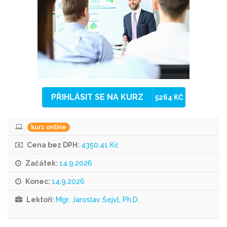
PŘIHLÁSIT SE NA KURZ
5264 KČ
kurz online
Cena bez DPH:
4350,41 Kč
Začátek:
14.9.2026
Konec:
14.9.2026
Lektoři:
Mgr. Jaroslav Šejvl, Ph.D.