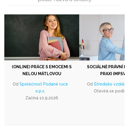
(ONLINE) PRÁCE S EMOCEMI S
SOCIÁLNĚ PRÁVNÍ M
NELOU MÁTLOVOU
PRAXI (MPSV Č
Od
Společnost Podané ruce
Od
Středisko vzděláván
o.p.s.
Otevírá se podle
Začíná 10.9.2026