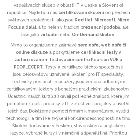
vzdělávacích služeb v oblasti IT v České a Slovenské
republice. Najdete u nás
certifikovaná školení
od předních
světových společností jako jsou
Red Hat, Microsoft, Micro
Focus a další
, a to nejen v tradiční
prezenční podobě
, ale
také jako
virtuální
nebo
On-Demand školení
.
Mimo to organizujeme zajímavé
semináře, webináře či
online diskuze
a poskytujeme
certifikační testy v
autorizovaném testovacím centru Pearson VUE a
PEOPLECERT
.
Testy a certifikace těchto společností
jsou
celosvětově uznávané
. Školení pro IT specialisty,
technický personál i manažery jsou vedena odbornými
certifikovanými lektory s bohatými praktickými zkušenostmi.
Účastníci našich kurzů získávají potřebné znalosti, které jím
pomohou zlepšit procesy v IT, zefektivnit projekty a ušetřit
jejich čas. Dokážeme pomoci firmám k maximálnímu využití
technologií, a tím i ke zvýšení konkurenceschop­nosti na trhu.
Školení dodáváme v českém, slovenském a anglickém
jazyce, vybrané kurzy i v němčině a španělštině. Prioritou