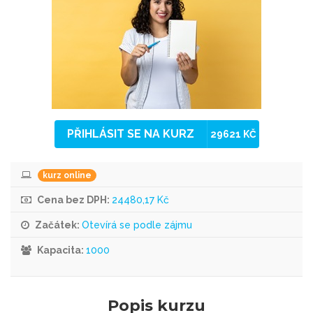
PŘIHLÁSIT SE NA KURZ
29621 KČ
kurz online
Cena bez DPH:
24480,17 Kč
Začátek:
Otevírá se podle zájmu
Kapacita:
1000
Popis kurzu