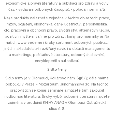
ekonomické a právní literatury a publikací pro zdraví a volný
čas, • vydávání odborných časopisů, • pořádání seminářů.
Naše produkty naleznete zejména v těchto oblastech: práce,
mzdy, pojištění, ekonomika, daně, účetnictví, personalistika,
clo, pracovní a obchodní právo, životní styl, alternativní léčba,
pozitivní myšlení, vaříme pro zdraví, knihy pro maminky aj. Na
našich www vedeme i široký sortiment odborných publikací
jiných nakladatelství, rozšířený navíc i o oblasti managementu
a marketingu, počítačové literatury, odborných slovníků,
encyklopedií a autoatlasů
Sídlo firmy
Sídlo firmy je v Olomouci, Kollárovo nám. 698/7, dále máme
pobočku v Praze – Mozarteum, Jungmannova 30. Na těchto
pracovištích se konají semináře a můžete tam zakoupit
i odbornou literaturu. Široký výběr odborné literatury najdete
zejména v prodejně KNIHY ANAG v Olomouci, Ostružnická
ulice č. 8.