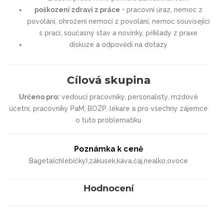
poškození zdraví z práce
• pracovní úraz, nemoc z
povolání, ohrožení nemocí z povolání, nemoc související
s prací, současný stav a novinky, příklady z praxe
diskuze a odpovědi na dotazy
Cílová skupina
Určeno pro:
vedoucí pracovníky, personalisty, mzdové
účetní, pracovníky PaM, BOZP, lékaře a pro všechny zájemce
o tuto problematiku
Poznámka k ceně
Bageta(chlebíčky),zákusek,káva,čaj,nealko,ovoce
Hodnocení