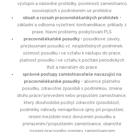
výstupní a následné prohlídky, povinnosti zaměstnanců
souvisejících s podrobením se prohlídce
obsah a rozsah pracovnělékařských prohlídek
•
základní a odborná vyšetření, kontraindikace, příklady z
praxe, hlavní problémy poskytování PLS
pracovnělékařské posudky
• posudkové závěry,
přezkoumání posudků vč. nesplnitelných podmínek,
účinnost posudku i ve vztahu k nástupu do práce,
platnost posudku i ve vztahu k počítání periodických
lhůt a návratům do práce
správné postupy zaměstnavatele navazující na
pracovnělékařské posudky
• absence platného
posudku, zdravotně způsobilí s podmínkou, změna
druhu práce/převedení nebo propuštění zaměstnance,
který dlouhodobě pozbyl zdravotní způsobilost,
podmínky náhrady nemajetkové újmy při propuštění,
řešení mezidobí mezi doručením posudku a
přeřazením/propuštěním zaměstnance, okamžité
zrušení pracovního poměru zaměstnancem