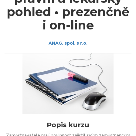
pohled • prezenčně
i on-line
ANAG, spol. s r.o.
Popis kurzu
Zaměstnavatelé mají povinnost zajistit svým zaměstnancům