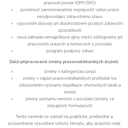
pracovní poměr (DPP/DPČ)
povinnost zaměstnavatele nepřipustit výkon práce
neodpovídající zdravotnímu stavu
výpovědní důvody při dlouhodobém pozbytí zdravotní
způsobilosti
nová náhrada nemajetkové újmy místo odstupného při
pracovních úrazech a nemocech z povolání
program podpory zdraví
Další připravované změny pracovnělékařských služeb:
změny v kategorizaci prací
změny v náplni pracovnělékařských prohlídek (se
zdůrazněním významu klasifikace chemických látek a
směsí)
změny seznamu nemocí z povolání (změny ve
stávajících formulacích)
Tento seminář se zaměří na praktické, přehledné a
srozumitelné vysvětlení tohoto tématu, aby účastníci měli