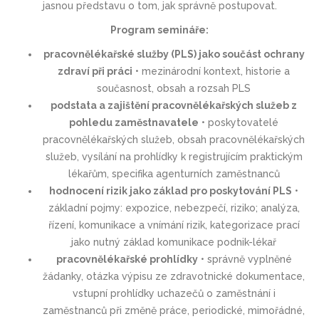
jasnou představu o tom, jak správně postupovat.
Program semináře:
pracovnělékařské služby (PLS) jako součást ochrany
zdraví při práci
• mezinárodní kontext, historie a
současnost, obsah a rozsah PLS
podstata a zajištění pracovnělékařských služeb z
pohledu zaměstnavatele
• poskytovatelé
pracovnělékařských služeb, obsah pracovnělékařských
služeb, vysílání na prohlídky k registrujícím praktickým
lékařům, specifika agenturních zaměstnanců
hodnocení rizik jako základ pro poskytování PLS
•
základní pojmy: expozice, nebezpečí, riziko; analýza,
řízení, komunikace a vnímání rizik, kategorizace prací
jako nutný základ komunikace podnik-lékař
pracovnělékařské prohlídky
• správně vyplněné
žádanky, otázka výpisu ze zdravotnické dokumentace,
vstupní prohlídky uchazečů o zaměstnání i
zaměstnanců při změně práce, periodické, mimořádné,