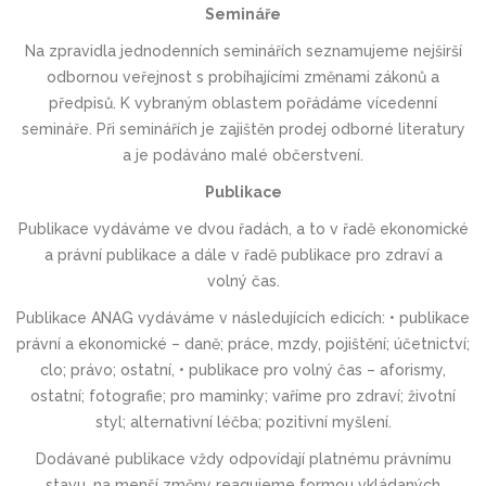
Semináře
Na zpravidla jednodenních seminářích seznamujeme nejširší
odbornou veřejnost s probíhajícími změnami zákonů a
předpisů. K vybraným oblastem pořádáme vícedenní
semináře. Při seminářích je zajištěn prodej odborné literatury
a je podáváno malé občerstvení.
Publikace
Publikace vydáváme ve dvou řadách, a to v řadě ekonomické
a právní publikace a dále v řadě publikace pro zdraví a
volný čas.
Publikace ANAG vydáváme v následujících edicích: • publikace
právní a ekonomické – daně; práce, mzdy, pojištění; účetnictví;
clo; právo; ostatní, • publikace pro volný čas – aforismy,
ostatní; fotografie; pro maminky; vaříme pro zdraví; životní
styl; alternativní léčba; pozitivní myšlení.
Dodávané publikace vždy odpovídají platnému právnímu
stavu, na menší změny reagujeme formou vkládaných