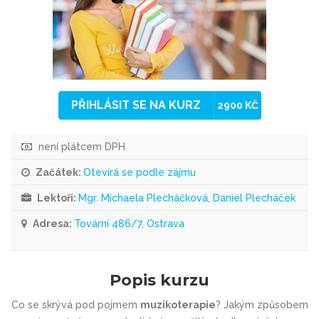
PŘIHLÁSIT SE NA KURZ
2900 KČ
není plátcem DPH
Začátek:
Otevírá se podle zájmu
Lektoři:
Mgr. Michaela Plecháčková, Daniel Plecháček
Adresa:
Tovární 486/7, Ostrava
Popis kurzu
Co se skrývá pod pojmem
muzikoterapie
? Jakým způsobem