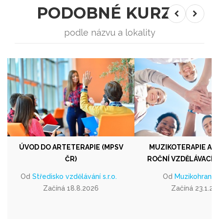
PODOBNÉ KURZY
podle názvu a lokality
ÚVOD DO ARTETERAPIE (MPSV
MUZIKOTERAPIE A R
ČR)
ROČNÍ VZDĚLÁVACÍ
Od
Středisko vzdělávání s.r.o.
Od
Muzikohraní, z
Začíná 18.8.2026
Začíná 23.1.20