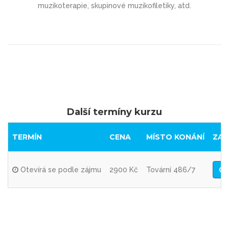
muzikoterapie, skupinové muzikofiletiky, atd.
Další termíny kurzu
TERMÍN
CENA
MÍSTO KONÁNÍ
ZAR
Otevírá se podle zájmu
2900 Kč
Tovární 486/7