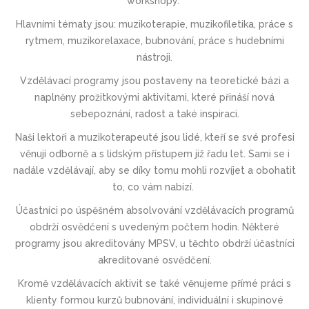
workshopy.
Hlavními tématy jsou: muzikoterapie, muzikofiletika, práce s
rytmem, muzikorelaxace, bubnování, práce s hudebními
nástroji.
Vzdělávací programy jsou postaveny na teoretické bázi a
naplněny prožitkovými aktivitami, které přináší nová
sebepoznání, radost a také inspiraci.
Naši lektoři a muzikoterapeuté jsou lidé, kteří se své profesi
věnují odborně a s lidským přístupem již řadu let. Sami se i
nadále vzdělávají, aby se díky tomu mohli rozvíjet a obohatit
to, co vám nabízí.
Účastníci po úspěšném absolvování vzdělávacích programů
obdrží osvědčení s uvedeným počtem hodin. Některé
programy jsou akreditovány MPSV, u těchto obdrží účastníci
akreditované osvědčení.
Kromě vzdělávacích aktivit se také věnujeme přímé práci s
klienty formou kurzů bubnování, individuální i skupinové