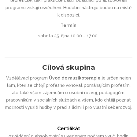
teoretické, tak i praktické části. Účastníci po absolvování
programu získají osvědčení. Hudební nástroje budou na místě
k dispozici.
Termín
sobota 25. října 10:00 – 17:00
Cílová skupina
Vzdělávací program
Úvod do muzikoterapie
je určen nejen
těm, kteří se chtějí profesně věnovat pomáhajícím profesím,
ale také všem zájemcům o osobní rozvoj, pedagogům,
pracovníkům v sociálních službách a všem, kdo chtějí poznat
možnosti využití hudby v práci s lidmi i pro vlastní seberozvoj.
Certifikát
osvědčení o absolvování s uvedeným počtem vyuč. hodin