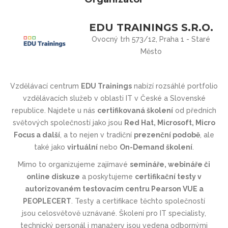
EDU TRAININGS S.R.O.
Ovocný trh 573/12, Praha 1 - Staré
Město
Vzdělávací centrum
EDU Trainings
nabízí rozsáhlé portfolio
vzdělávacích služeb v oblasti IT v České a Slovenské
republice. Najdete u nás
certifikovaná školení
od předních
světových společností jako jsou
Red Hat, Microsoft, Micro
Focus a další
, a to nejen v tradiční
prezenční podobě
, ale
také jako
virtuální
nebo
On-Demand školení
.
Mimo to organizujeme zajímavé
semináře, webináře či
online diskuze
a poskytujeme
certifikační testy v
autorizovaném testovacím centru Pearson VUE a
PEOPLECERT
.
Testy a certifikace těchto společností
jsou
celosvětově uznávané
. Školení pro IT specialisty,
technický personál i manažery jsou vedena odbornými