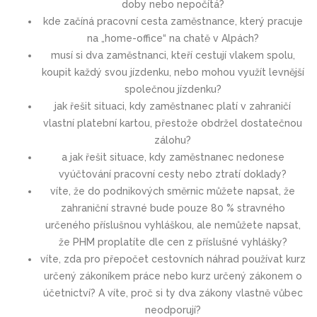
doby nebo nepočítá?
kde začíná pracovní cesta zaměstnance, který pracuje
na „home-office“ na chatě v Alpách?
musí si dva zaměstnanci, kteří cestují vlakem spolu,
koupit každý svou jízdenku, nebo mohou využít levnější
společnou jízdenku?
jak řešit situaci, kdy zaměstnanec platí v zahraničí
vlastní platební kartou, přestože obdržel dostatečnou
zálohu?
a jak řešit situace, kdy zaměstnanec nedonese
vyúčtování pracovní cesty nebo ztratí doklady?
víte, že do podnikových směrnic můžete napsat, že
zahraniční stravné bude pouze 80 % stravného
určeného příslušnou vyhláškou, ale nemůžete napsat,
že PHM proplatíte dle cen z příslušné vyhlášky?
víte, zda pro přepočet cestovních náhrad používat kurz
určený zákoníkem práce nebo kurz určený zákonem o
účetnictví? A víte, proč si ty dva zákony vlastně vůbec
neodporují?