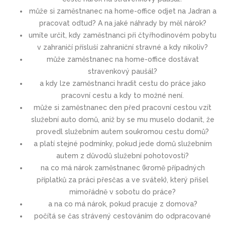
může si zaměstnanec na home-office odjet na Jadran a
pracovat odtud? A na jaké náhrady by měl nárok?
umíte určit, kdy zaměstnanci při čtyřhodinovém pobytu
v zahraničí přísluší zahraniční stravné a kdy nikoliv?
může zaměstnanec na home-office dostávat
stravenkový paušál?
a kdy lze zaměstnanci hradit cestu do práce jako
pracovní cestu a kdy to možné není.
může si zaměstnanec den před pracovní cestou vzít
služební auto domů, aniž by se mu muselo dodanit, že
provedl služebním autem soukromou cestu domů?
a platí stejné podmínky, pokud jede domů služebním
autem z důvodů služební pohotovosti?
na co má nárok zaměstnanec (kromě případných
příplatků za práci přesčas a ve svátek), který přišel
mimořádně v sobotu do práce?
a na co má nárok, pokud pracuje z domova?
počítá se čas strávený cestováním do odpracované