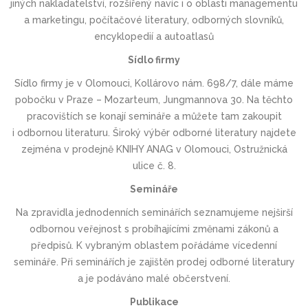
jiných nakladatelství, rozšířený navíc i o oblasti managementu
a marketingu, počítačové literatury, odborných slovníků,
encyklopedií a autoatlasů
Sídlo firmy
Sídlo firmy je v Olomouci, Kollárovo nám. 698/7, dále máme
pobočku v Praze – Mozarteum, Jungmannova 30. Na těchto
pracovištích se konají semináře a můžete tam zakoupit
i odbornou literaturu. Široký výběr odborné literatury najdete
zejména v prodejně KNIHY ANAG v Olomouci, Ostružnická
ulice č. 8.
Semináře
Na zpravidla jednodenních seminářích seznamujeme nejširší
odbornou veřejnost s probíhajícími změnami zákonů a
předpisů. K vybraným oblastem pořádáme vícedenní
semináře. Při seminářích je zajištěn prodej odborné literatury
a je podáváno malé občerstvení.
Publikace