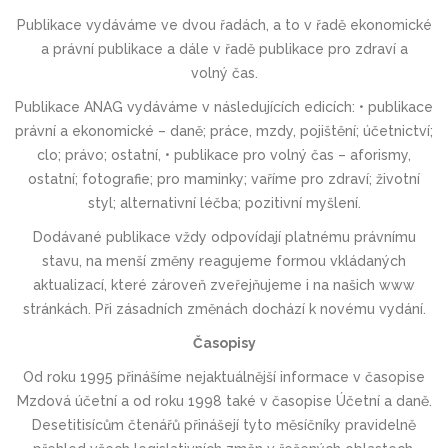
Publikace vydáváme ve dvou řadách, a to v řadě ekonomické
a právní publikace a dále v řadě publikace pro zdraví a
volný čas.
Publikace ANAG vydáváme v následujících edicích: • publikace
právní a ekonomické – daně; práce, mzdy, pojištění; účetnictví;
clo; právo; ostatní, • publikace pro volný čas – aforismy,
ostatní; fotografie; pro maminky; vaříme pro zdraví; životní
styl; alternativní léčba; pozitivní myšlení.
Dodávané publikace vždy odpovídají platnému právnímu
stavu, na menší změny reagujeme formou vkládaných
aktualizací, které zároveň zveřejňujeme i na našich www
stránkách. Při zásadních změnách dochází k novému vydání.
Časopisy
Od roku 1995 přinášíme nejaktuálnější informace v časopise
Mzdová účetní a od roku 1998 také v časopise Účetní a daně.
Desetitisícům čtenářů přinášejí tyto měsíčníky pravidelně