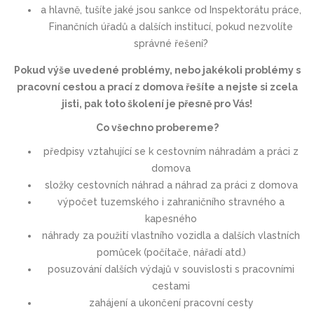
a hlavně, tušíte jaké jsou sankce od Inspektorátu práce,
Finančních úřadů a dalších institucí, pokud nezvolíte
správné řešení?
Pokud výše uvedené problémy, nebo jakékoli problémy s
pracovní cestou a prací z domova řešíte a nejste si zcela
jisti, pak toto školení je přesně pro Vás!
Co všechno probereme?
předpisy vztahující se k cestovním náhradám a práci z
domova
složky cestovních náhrad a náhrad za práci z domova
výpočet tuzemského i zahraničního stravného a
kapesného
náhrady za použití vlastního vozidla a dalších vlastních
pomůcek (počítače, nářadí atd.)
posuzování dalších výdajů v souvislosti s pracovními
cestami
zahájení a ukončení pracovní cesty