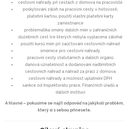
cestovní náhrady při cestách z domova na pracoviště
poskytování záloh na pracovní cesty v hotovosti,
platební kartou, použití vlastní platební karty
zaměstnance
problematika směny dalších měn u zahraničních
služebních cest (ve kterých nebyla vyplacena záloha)
použití kursů měn při zaúčtování cestovních náhrad
směrnice pro cestovní náhrady
pracovní cesty statutárních a dalších orgánů
daňová uznatelnost a dodaňování nadlimitních
cestovních náhrad a náhrad za práci z domova
cestovní náhrady a možnost uplatnění DPH
sankce od Inspektorátu práce, Finančních úřadů a
dalších institucí
A hlavně – pokusíme se najít odpověď na jakýkoli problém,
který si s sebou přinesete.