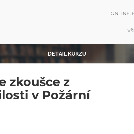
ONLINE, 
VŠ
DETAIL KURZU
e zkoušce z
osti v Požární