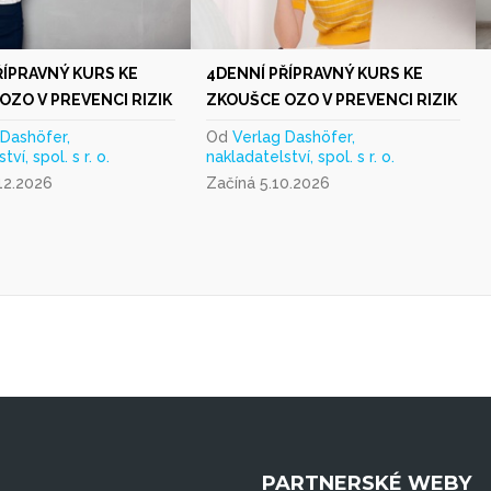
ŘÍPRAVNÝ KURS KE
4DENNÍ PŘÍPRAVNÝ KURS KE
OZO V PREVENCI RIZIK
ZKOUŠCE OZO V PREVENCI RIZIK
 Dashöfer,
Od
Verlag Dashöfer,
ví, spol. s r. o.
nakladatelství, spol. s r. o.
12.2026
Začíná 5.10.2026
PARTNERSKÉ WEBY