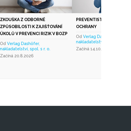
ZKOUŠKA Z ODBORNÉ
PREVENTISTA POŽÁRNÍ
ZPŮSOBILOSTI K ZAJIŠŤOVÁNÍ
OCHRANY
ÚKOLŮ V PREVENCI RIZIK V BOZP
Od
Verlag Dashöfer,
nakladatelství, spol. s r. o.
Od
Verlag Dashöfer,
nakladatelství, spol. s r. o.
Začíná 14.10.2026
Začíná 20.8.2026