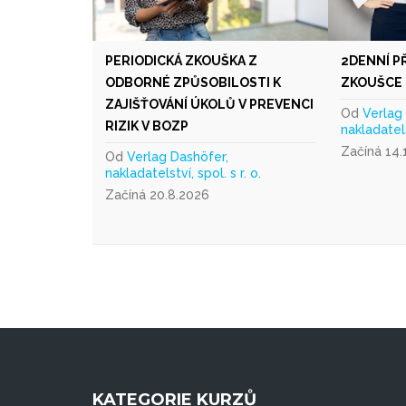
PERIODICKÁ ZKOUŠKA Z
2DENNÍ P
ODBORNÉ ZPŮSOBILOSTI K
ZKOUŠCE 
ZAJIŠŤOVÁNÍ ÚKOLŮ V PREVENCI
Od
Verlag
RIZIK V BOZP
nakladatelst
Začíná 14.
Od
Verlag Dashöfer,
nakladatelství, spol. s r. o.
Začíná 20.8.2026
KATEGORIE KURZŮ