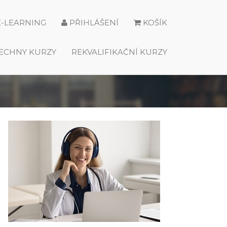
E-LEARNING
PŘIHLÁŠENÍ
KOŠÍK
ECHNY KURZY
REKVALIFIKAČNÍ KURZY