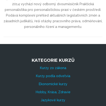
2014 vychází nový odborný dvouměsíčník Praktická
personalistika pro personalistickou praxi v českém prostředí.
Podává komplexní přehled aktuálních legislativních změn a
zásadních judikátů, řeší otázky pracovního práva, odměňování,
personálního řízení a managementu.
KATEGORIE KURZŮ
Kurzy zo zákona
Kurzy podľa odvetvia
Ekonomické kurzy
Hobby, Krása, Zdravie
Jazykové kurzy