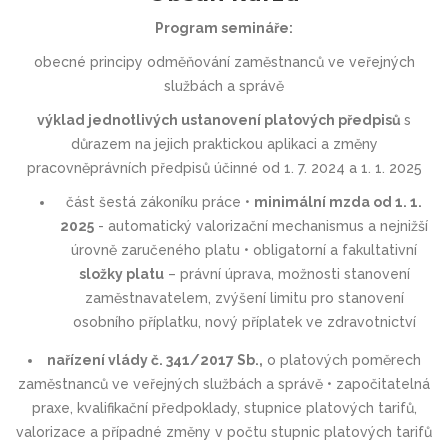
Program semináře:
obecné principy odměňování zaměstnanců ve veřejných
službách a správě
výklad jednotlivých ustanovení platových předpisů
s
důrazem na jejich praktickou aplikaci a změny
pracovněprávních předpisů účinné od 1. 7. 2024 a 1. 1. 2025
část šestá zákoníku práce •
minimální mzda od 1. 1.
2025
- automatický valorizační mechanismus a nejnižší
úrovně zaručeného platu • obligatorní a fakultativní
složky platu
– právní úprava, možnosti stanovení
zaměstnavatelem, zvýšení limitu pro stanovení
osobního příplatku, nový příplatek ve zdravotnictví
nařízení vlády č. 341/2017 Sb.,
o platových poměrech
zaměstnanců ve veřejných službách a správě • započitatelná
praxe, kvalifikační předpoklady, stupnice platových tarifů,
valorizace a případné změny v počtu stupnic platových tarifů