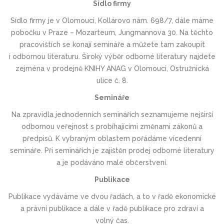
Sídlo firmy
Sídlo firmy je v Olomouci, Kollárovo nám. 698/7, dále máme
pobočku v Praze – Mozarteum, Jungmannova 30. Na těchto
pracovištích se konají semináře a můžete tam zakoupit
i odbornou literaturu. Široký výběr odborné literatury najdete
zejména v prodejně KNIHY ANAG v Olomouci, Ostružnická
ulice č. 8.
Semináře
Na zpravidla jednodenních seminářích seznamujeme nejširší
odbornou veřejnost s probíhajícími změnami zákonů a
předpisů. K vybraným oblastem pořádáme vícedenní
semináře. Při seminářích je zajištěn prodej odborné literatury
a je podáváno malé občerstvení.
Publikace
Publikace vydáváme ve dvou řadách, a to v řadě ekonomické
a právní publikace a dále v řadě publikace pro zdraví a
volný čas.