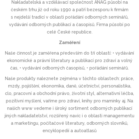
Nakladatelská a vzdělávací společnost ANAG působí na
českém trhu již od roku 1990 a patří bezesporu k firmám
s nejdelší tradicí v oblasti pořádání odborných seminářů,
vydávání odborných publikací a časopisů. Firma působí po
celé České republice.
Zaměření
Naše činnost je zaměřena především do tří oblastí: • vydávání
ekonomické a právní literatury a publikací pro zdraví a volný
čas, • vydávání odborných časopisů, • pořádání seminářů.
Naše produkty naleznete zejména v těchto oblastech: práce,
mzdy, pojištění, ekonomika, daně, účetnictví, personalistika,
clo, pracovní a obchodní právo, životní styl, alternativní léčba,
pozitivní myšlení, vaříme pro zdraví, knihy pro maminky aj. Na
našich www vedeme i široký sortiment odborných publikací
jiných nakladatelství, rozšířený navíc i o oblasti managementu
a marketingu, počítačové literatury, odborných slovníků,
encyklopedií a autoatlasů