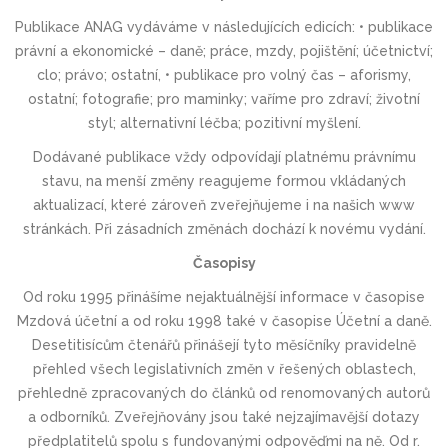
Publikace ANAG vydáváme v následujících edicích: • publikace
právní a ekonomické – daně; práce, mzdy, pojištění; účetnictví;
clo; právo; ostatní, • publikace pro volný čas – aforismy,
ostatní; fotografie; pro maminky; vaříme pro zdraví; životní
styl; alternativní léčba; pozitivní myšlení.
Dodávané publikace vždy odpovídají platnému právnímu
stavu, na menší změny reagujeme formou vkládaných
aktualizací, které zároveň zveřejňujeme i na našich www
stránkách. Při zásadních změnách dochází k novému vydání.
Časopisy
Od roku 1995 přinášíme nejaktuálnější informace v časopise
Mzdová účetní a od roku 1998 také v časopise Účetní a daně.
Desetitisícům čtenářů přinášejí tyto měsíčníky pravidelně
přehled všech legislativních změn v řešených oblastech,
přehledně zpracovaných do článků od renomovaných autorů
a odborníků. Zveřejňovány jsou také nejzajímavější dotazy
předplatitelů spolu s fundovanými odpověďmi na ně. Od r.