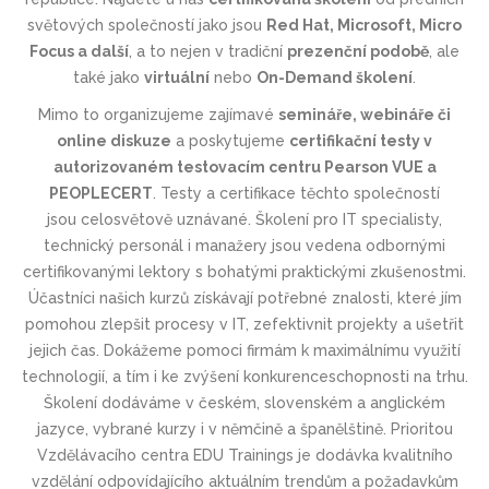
světových společností jako jsou
Red Hat, Microsoft, Micro
Focus a další
, a to nejen v tradiční
prezenční podobě
, ale
také jako
virtuální
nebo
On-Demand školení
.
Mimo to organizujeme zajímavé
semináře, webináře či
online diskuze
a poskytujeme
certifikační testy v
autorizovaném testovacím centru Pearson VUE a
PEOPLECERT
.
Testy a certifikace těchto společností
jsou
celosvětově uznávané
. Školení pro IT specialisty,
technický personál i manažery jsou vedena odbornými
certifikovanými lektory s bohatými praktickými zkušenostmi.
Účastníci našich kurzů získávají potřebné znalosti, které jím
pomohou zlepšit procesy v IT, zefektivnit projekty a ušetřit
jejich čas. Dokážeme pomoci firmám k maximálnímu využití
technologií, a tím i ke zvýšení konkurenceschop­nosti na trhu.
Školení dodáváme v českém, slovenském a anglickém
jazyce, vybrané kurzy i v němčině a španělštině. Prioritou
Vzdělávacího centra EDU Trainings je dodávka kvalitního
vzdělání odpovídajícího aktuálním trendům a požadavkům