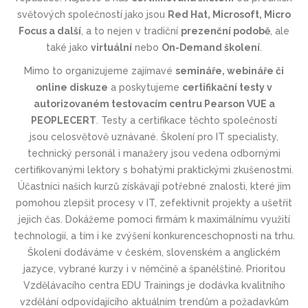
světových společností jako jsou
Red Hat, Microsoft, Micro
Focus a další
, a to nejen v tradiční
prezenční podobě
, ale
také jako
virtuální
nebo
On-Demand školení
.
Mimo to organizujeme zajímavé
semináře, webináře či
online diskuze
a poskytujeme
certifikační testy v
autorizovaném testovacím centru Pearson VUE a
PEOPLECERT
.
Testy a certifikace těchto společností
jsou
celosvětově uznávané
. Školení pro IT specialisty,
technický personál i manažery jsou vedena odbornými
certifikovanými lektory s bohatými praktickými zkušenostmi.
Účastníci našich kurzů získávají potřebné znalosti, které jím
pomohou zlepšit procesy v IT, zefektivnit projekty a ušetřit
jejich čas. Dokážeme pomoci firmám k maximálnímu využití
technologií, a tím i ke zvýšení konkurenceschop­nosti na trhu.
Školení dodáváme v českém, slovenském a anglickém
jazyce, vybrané kurzy i v němčině a španělštině. Prioritou
Vzdělávacího centra EDU Trainings je dodávka kvalitního
vzdělání odpovídajícího aktuálním trendům a požadavkům