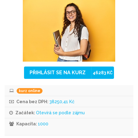
PŘIHLÁSIT SE NA KURZ
46283 KČ
kurz online
Cena bez DPH:
38250,41 Kč
Začátek:
Otevírá se podle zájmu
Kapacita:
1000