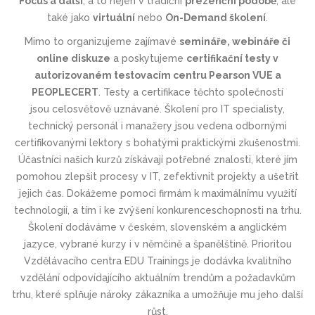
Focus a další
, a to nejen v tradiční
prezenční podobě
, ale
také jako
virtuální
nebo
On-Demand školení
.
Mimo to organizujeme zajímavé
semináře, webináře či
online diskuze
a poskytujeme
certifikační testy v
autorizovaném testovacím centru Pearson VUE a
PEOPLECERT
.
Testy a certifikace těchto společností
jsou
celosvětově uznávané
. Školení pro IT specialisty,
technický personál i manažery jsou vedena odbornými
certifikovanými lektory s bohatými praktickými zkušenostmi.
Účastníci našich kurzů získávají potřebné znalosti, které jím
pomohou zlepšit procesy v IT, zefektivnit projekty a ušetřit
jejich čas. Dokážeme pomoci firmám k maximálnímu využití
technologií, a tím i ke zvýšení konkurenceschop­nosti na trhu.
Školení dodáváme v českém, slovenském a anglickém
jazyce, vybrané kurzy i v němčině a španělštině. Prioritou
Vzdělávacího centra EDU Trainings je dodávka kvalitního
vzdělání odpovídajícího aktuálním trendům a požadavkům
trhu, které splňuje nároky zákazníka a umožňuje mu jeho další
růst.