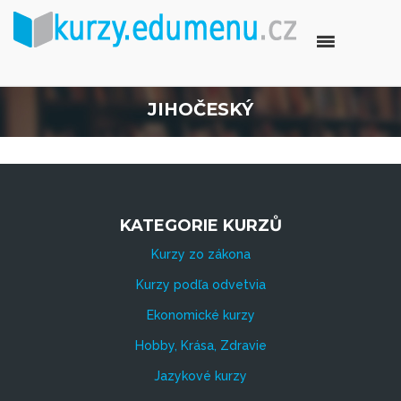
JIHOČESKÝ
KATEGORIE KURZŮ
Kurzy zo zákona
Kurzy podľa odvetvia
Ekonomické kurzy
Hobby, Krása, Zdravie
Jazykové kurzy