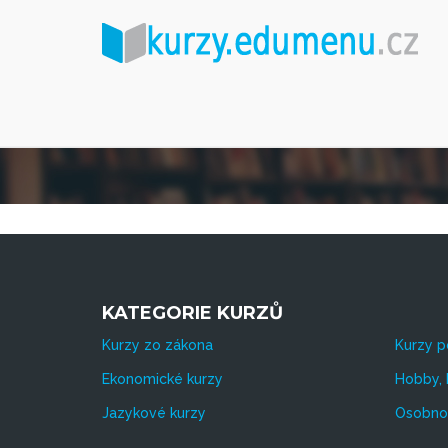
KATEGORIE KURZŮ
Kurzy zo zákona
Kurzy p
Ekonomické kurzy
Hobby, 
Jazykové kurzy
Osobnos