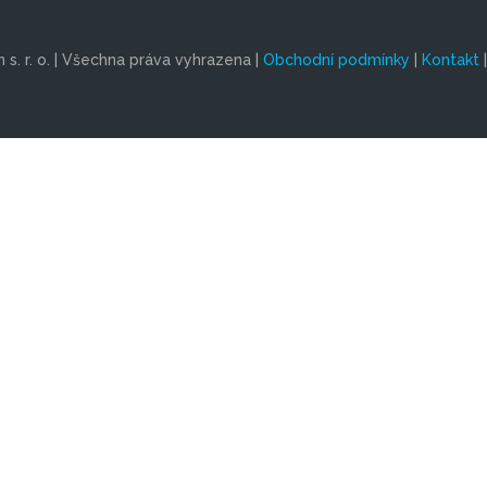
s. r. o. | Všechna práva vyhrazena |
Obchodní podmínky
|
Kontakt