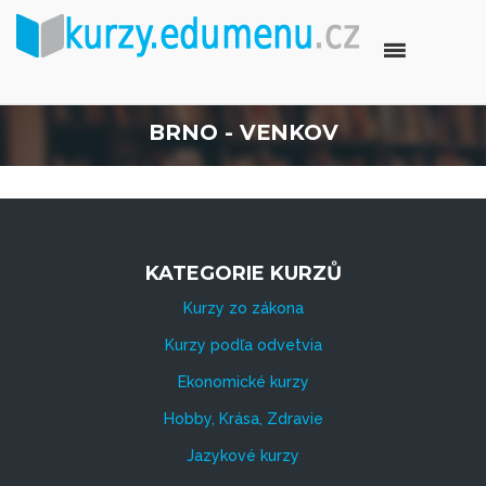
BRNO - VENKOV
KATEGORIE KURZŮ
Kurzy zo zákona
Kurzy podľa odvetvia
Ekonomické kurzy
Hobby, Krása, Zdravie
Jazykové kurzy