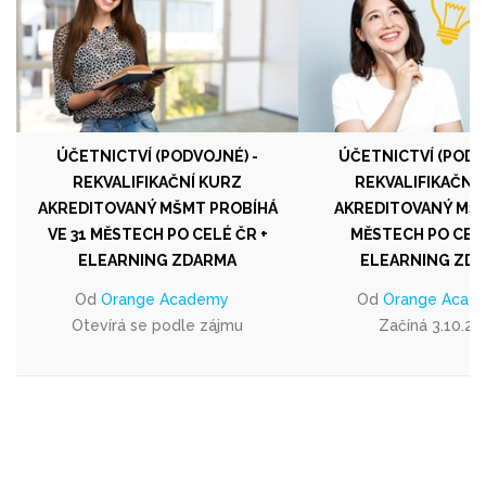
ÚČETNICTVÍ (PODVOJNÉ) -
ÚČETNICTVÍ (PODV
REKVALIFIKAČNÍ KURZ
REKVALIFIKAČNÍ
AKREDITOVANÝ MŠMT PROBÍHÁ
AKREDITOVANÝ MŠM
VE 31 MĚSTECH PO CELÉ ČR +
MĚSTECH PO CELÉ
ELEARNING ZDARMA
ELEARNING ZD
Od
Orange Academy
Od
Orange Acad
Otevírá se podle zájmu
Začíná 3.10.20