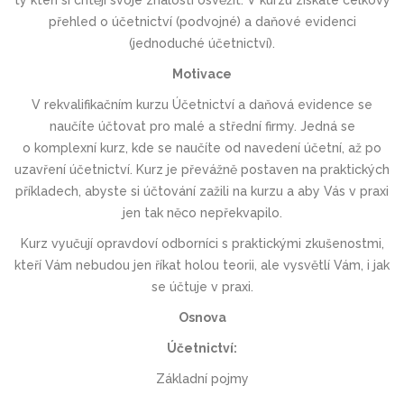
ty kteří si chtějí svoje znalosti osvěžit. V kurzu získáte celkový
přehled o účetnictví (podvojné) a daňové evidenci
(jednoduché účetnictví).
Motivace
V rekvalifikačním kurzu Účetnictví a daňová evidence se
naučíte účtovat pro malé a střední firmy. Jedná se
o komplexní kurz, kde se naučíte od navedení účetní, až po
uzavření účetnictví. Kurz je převážně postaven na praktických
příkladech, abyste si účtování zažili na kurzu a aby Vás v praxi
jen tak něco nepřekvapilo.
Kurz vyučují opravdoví odborníci s praktickými zkušenostmi,
kteří Vám nebudou jen říkat holou teorii, ale vysvětlí Vám, i jak
se účtuje v praxi.
Osnova
Účetnictví:
Základní pojmy