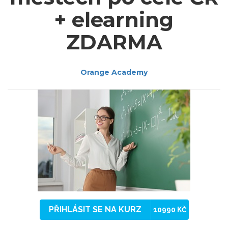
+ elearning
ZDARMA
Orange Academy
PŘIHLÁSIT SE NA KURZ
10990 KČ