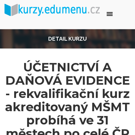
DETAIL KURZU
ÚČETNICTVÍ A
DAŇOVÁ EVIDENCE
- rekvalifikační kurz
akreditovaný MŠMT
probíhá ve 31
městech po celé ČR