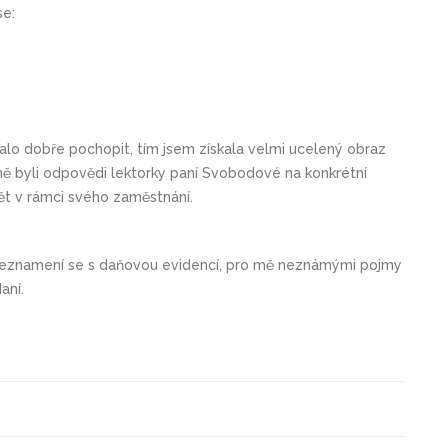
se:
dalo dobře pochopit, tím jsem získala velmi ucelený obraz
ě byli odpovědi lektorky paní Svobodové na konkrétní
dět v rámci svého zaměstnání.
 seznamení se s daňovou evidencí, pro mě neznámými pojmy
aní.