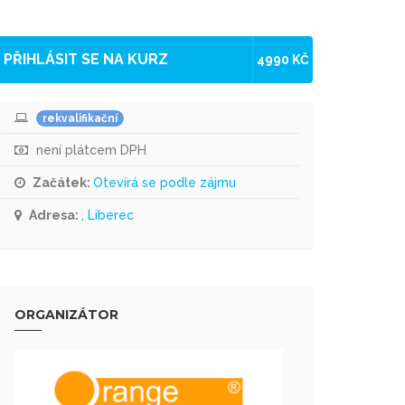
PŘIHLÁSIT SE NA KURZ
4990 KČ
rekvalifikační
není plátcem DPH
Začátek:
Otevírá se podle zájmu
Adresa:
, Liberec
ORGANIZÁTOR