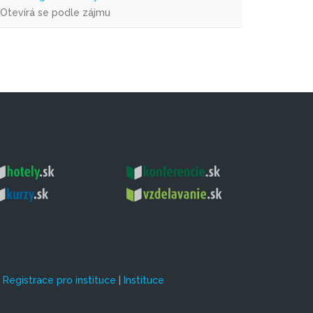
Otevírá se podle zájmu
|
Registrace pro instituce
|
Instituce