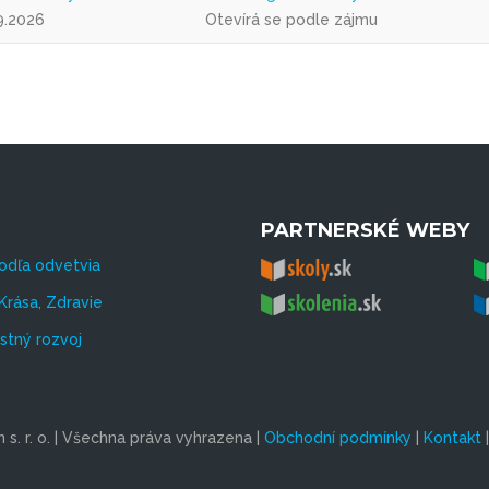
9.2026
Otevírá se podle zájmu
PARTNERSKÉ WEBY
odľa odvetvia
Krása, Zdravie
tný rozvoj
s. r. o. | Všechna práva vyhrazena |
Obchodní podmínky
|
Kontakt