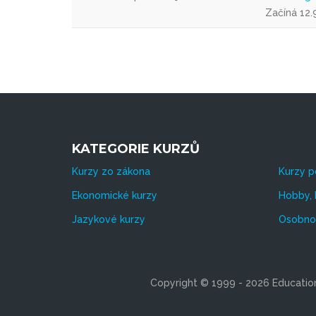
Začíná 12.
KATEGORIE KURZŮ
Kurzy zo zákona
Kurzy p
Ekonomické kurzy
Hobby, 
Jazykové kurzy
Osobnos
Copyright © 1999 - 2026 Education 