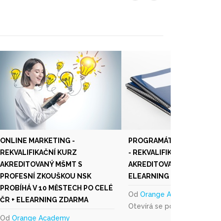
ONLINE MARKETING -
PROGRAMÁTOR WWW APLI
REKVALIFIKAČNÍ KURZ
- REKVALIFIKAČNÍ KURZ
AKREDITOVANÝ MŠMT S
AKREDITOVANÝ MŠMT ČR +
PROFESNÍ ZKOUŠKOU NSK
ELEARNING ZDARMA
PROBÍHÁ V 10 MĚSTECH PO CELÉ
Od
Orange Academy
ČR + ELEARNING ZDARMA
Otevírá se podle zájmu
Od
Orange Academy