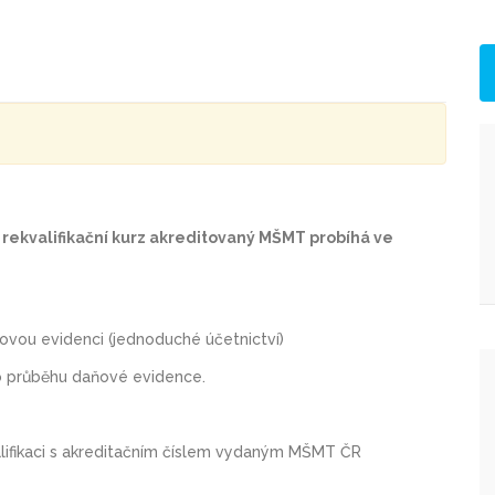
kvalifikační kurz akreditovaný MŠMT probíhá ve
aňovou evidenci (jednoduché účetnictví)
ho průběhu daňové evidence.
valifikaci s akreditačním číslem vydaným MŠMT ČR