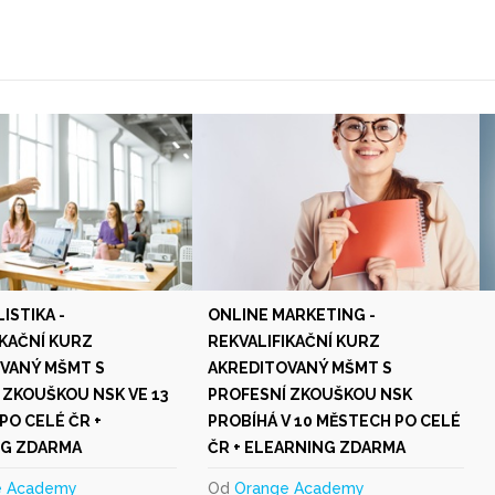
ISTIKA -
ONLINE MARKETING -
IKAČNÍ KURZ
REKVALIFIKAČNÍ KURZ
VANÝ MŠMT S
AKREDITOVANÝ MŠMT S
 ZKOUŠKOU NSK VE 13
PROFESNÍ ZKOUŠKOU NSK
PO CELÉ ČR +
PROBÍHÁ V 10 MĚSTECH PO CELÉ
NG ZDARMA
ČR + ELEARNING ZDARMA
e Academy
Od
Orange Academy