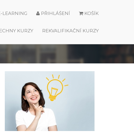
E-LEARNING
PŘIHLÁŠENÍ
KOŠÍK
ECHNY KURZY
REKVALIFIKAČNÍ KURZY