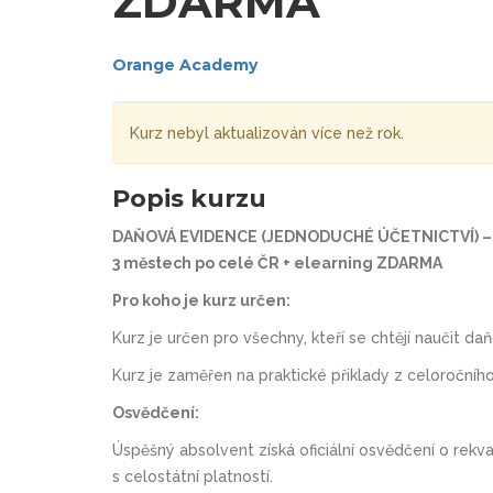
ZDARMA
Orange Academy
Kurz nebyl aktualizován více než rok.
Popis kurzu
DAŇOVÁ EVIDENCE (JEDNODUCHÉ ÚČETNICTVÍ) – re
3 městech po celé ČR + elearning ZDARMA
Pro koho je kurz určen:
Kurz je určen pro všechny, kteří se chtějí naučit d
Kurz je zaměřen na praktické přiklady z celoroční
Osvědčení:
Úspěšný absolvent získá oficiální osvědčení o rek
s celostátní platností.