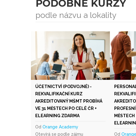
PODOBNÉ KURZY
podle názvu a lokality
ÚČETNICTVÍ (PODVOJNÉ) -
PERSONAL
REKVALIFIKAČNÍ KURZ
REKVALIF
AKREDITOVANÝ MŠMT PROBÍHÁ
AKREDITO
VE 31 MĚSTECH PO CELÉ ČR +
PROFESNÍ
ELEARNING ZDARMA
MĚSTECH 
ELEARNI
Od
Orange Academy
Otevírá se podle zájmu
Od
Orang