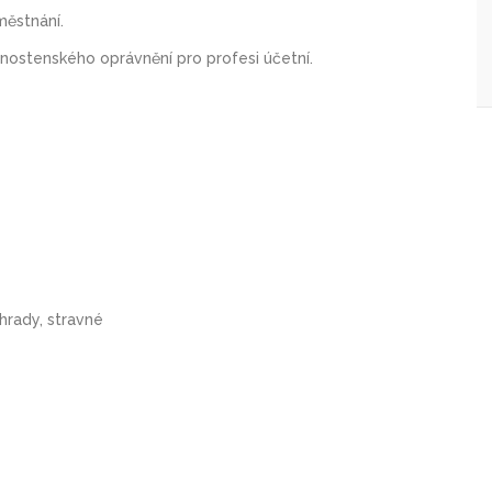
městnání.
vnostenského oprávnění pro profesi účetní.
hrady, stravné