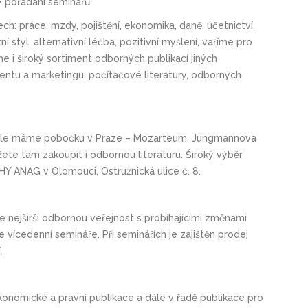
• pořádání seminářů.
: práce, mzdy, pojištění, ekonomika, daně, účetnictví,
ní styl, alternativní léčba, pozitivní myšlení, vaříme pro
 i široký sortiment odborných publikací jiných
mentu a marketingu, počítačové literatury, odborných
, dále máme pobočku v Praze – Mozarteum, Jungmannova
žete tam zakoupit i odbornou literaturu. Široký výběr
HY ANAG v Olomouci, Ostružnická ulice č. 8.
nejširší odbornou veřejnost s probíhajícími změnami
ícedenní semináře. Při seminářích je zajištěn prodej
.
onomické a právní publikace a dále v řadě publikace pro