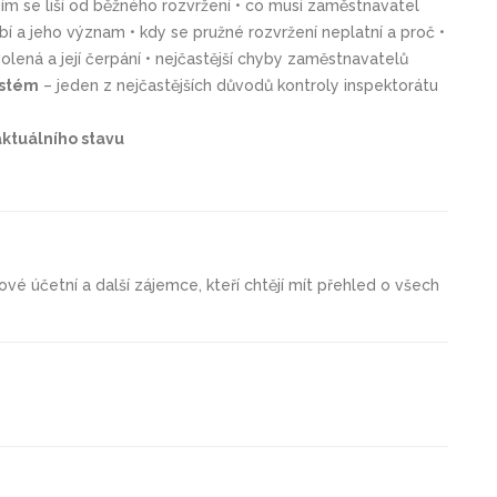
čím se liší od běžného rozvržení • co musí zaměstnavatel
obí a jeho význam • kdy se pružné rozvržení neplatní a proč •
olená a její čerpání • nejčastější chyby zaměstnavatelů
systém
– jeden z nejčastějších důvodů kontroly inspektorátu
aktuálního stavu
vé účetní a další zájemce, kteří chtějí mít přehled o všech