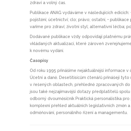
zdraví a volný čas.
Publikace ANAG vydáváme v následujících edicích: 
pojištění; účetnictví; clo; právo; ostatní, • publikac
vaříme pro zdraví; životní styl; alternativní léčba; po
Dodávané publikace vždy odpovídají platnému pr
vkládaných aktualizací, které zároveň zveřejňujem
k novému vydání.
Časopisy
Od roku 1995 přinášíme nejaktuálnější informace v
Účetní a daně. Desetitisícům čtenářů přinášejí tyto
v řešených oblastech, přehledně zpracovaných do
jsou také nejzajímavější dotazy předplatitelů spo
odborný dvouměsíčník Praktická personalistika pro 
komplexní přehled aktuálních legislativních změn a 
odměňování, personálního řízení a managementu.