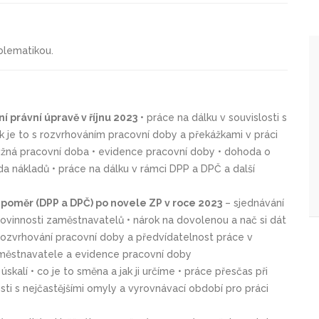
blematikou.
í právní úpravě v říjnu 2023
• práce na dálku v souvislosti s
k je to s rozvrhováním pracovní doby a překážkami v práci
užná pracovní doba • evidence pracovní doby • dohoda o
da nákladů • práce na dálku v rámci DPP a DPČ a další
poměr (DPP a DPČ) po novele ZP v roce 2023
– sjednávání
 povinnosti zaměstnavatelů • nárok na dovolenou a nač si dát
ozvrhování pracovní doby a předvídatelnost práce v
aměstnavatele a evidence pracovní doby
í úskalí • co je to směna a jak ji určíme • práce přesčas při
osti s nejčastějšími omyly a vyrovnávací období pro práci