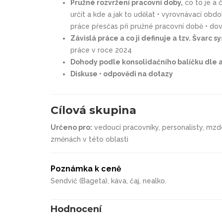
Pružné rozvržení pracovní doby,
co to je a 
určit a kde a jak to udělat • vyrovnávací obd
práce přesčas při pružné pracovní době • dov
Závislá práce a co ji definuje a tzv. Švarc 
práce v roce 2024
Dohody podle konsolidačního balíčku dle 
Diskuse • odpovědi na dotazy
Cílová skupina
Určeno pro:
vedoucí pracovníky, personalisty, mzdo
změnách v této oblasti
Poznámka k ceně
Sendvič (Bageta), káva, čaj, nealko.
Hodnocení