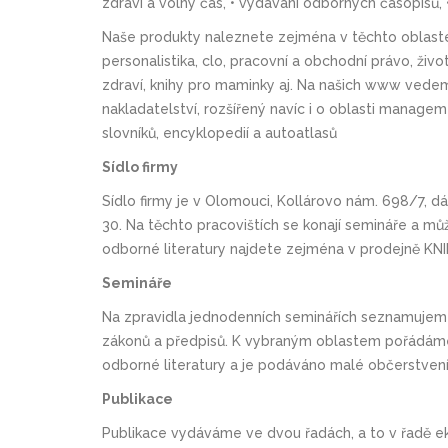
zdraví a volný čas, • vydávání odborných časopisů, 
Naše produkty naleznete zejména v těchto oblastech
personalistika, clo, pracovní a obchodní právo, život
zdraví, knihy pro maminky aj. Na našich www vedeme
nakladatelství, rozšířený navíc i o oblasti manage
slovníků, encyklopedií a autoatlasů
Sídlo firmy
Sídlo firmy je v Olomouci, Kollárovo nám. 698/7
30. Na těchto pracovištích se konají semináře a mů
odborné literatury najdete zejména v prodejně KNI
Semináře
Na zpravidla jednodenních seminářích seznamujeme 
zákonů a předpisů. K vybraným oblastem pořádáme v
odborné literatury a je podáváno malé občerstvení
Publikace
Publikace vydáváme ve dvou řadách, a to v řadě ek