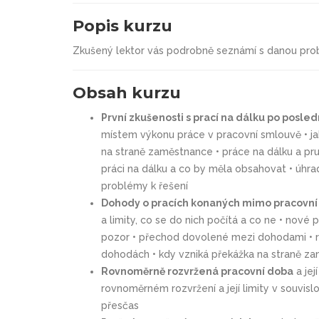
Popis kurzu
Zkušený lektor vás podrobně seznámí s danou pro
Obsah kurzu
První zkušenosti s prací na dálku po posledn
místem výkonu práce v pracovní smlouvě • ja
na straně zaměstnance • práce na dálku a pr
práci na dálku a co by měla obsahovat • úhra
problémy k řešení
Dohody o pracích konaných mimo pracovní 
a limity, co se do nich počítá a co ne • nové
pozor • přechod dovolené mezi dohodami • r
dohodách • kdy vzniká překážka na straně z
Rovnoměrně rozvržená pracovní doba
a jej
rovnoměrném rozvržení a její limity v souvisl
přesčas