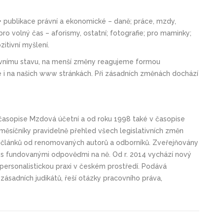
• publikace právní a ekonomické – daně; práce, mzdy,
e pro volný čas – aforismy, ostatní; fotografie; pro maminky;
zitivní myšlení.
ávnímu stavu, na menší změny reagujeme formou
e i na našich www stránkách. Při zásadních změnách dochází
 časopise Mzdová účetní a od roku 1998 také v časopise
 měsíčníky pravidelně přehled všech legislativních změn
 článků od renomovaných autorů a odborníků. Zveřejňovány
lu s fundovanými odpověďmi na ně. Od r. 2014 vychází nový
personalistickou praxi v českém prostředí. Podává
zásadních judikátů, řeší otázky pracovního práva,