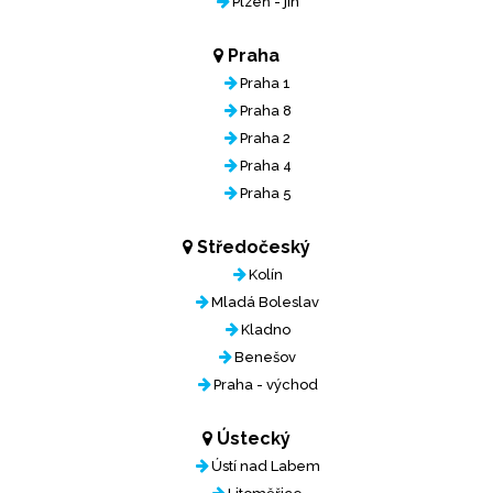
Plzeň - jih
Praha
Praha 1
Praha 8
Praha 2
Praha 4
Praha 5
Středočeský
Kolín
Mladá Boleslav
Kladno
Benešov
Praha - východ
Ústecký
Ústí nad Labem