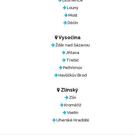
Litoměřice
Louny
Most
Děčín
Vysočina
Žďár nad Sázavou
Jihlava
Třebíč
Pelhřimov
Havlíčkův Brod
Zlínský
Zlín
Kroměříž
Vsetín
Uherské Hradiště