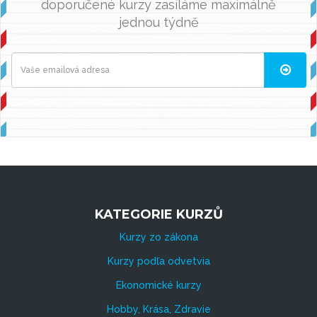
doporučené kurzy zasíláme maximálně
jednou týdně
KATEGORIE KURZŮ
Kurzy zo zákona
Kurzy podľa odvetvia
Ekonomické kurzy
Hobby, Krása, Zdravie