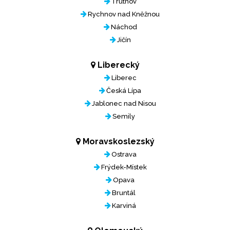
Trutnov
Rychnov nad Kněžnou
Náchod
Jičín
Liberecký
Liberec
Česká Lípa
Jablonec nad Nisou
Semily
Moravskoslezský
Ostrava
Frýdek-Místek
Opava
Bruntál
Karviná