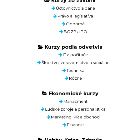
Kurzy zo zákona
Účtovníctvo a dane
Právo a legislatíva
Odborné
BOZP a PO
Kurzy podľa odvetvia
IT a počítače
Školstvo, zdravotníctvo a sociálne
Technika
Rôzne
Ekonomické kurzy
Manažment
Ľudské zdroje a personalistika
Marketing, PR a obchod
Financie