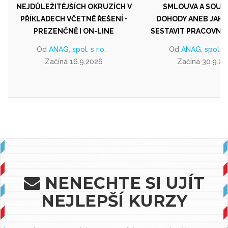
NEJDŮLEŽITĚJŠÍCH OKRUZÍCH V
SMLOUVA A SOUVI
PŘÍKLADECH VČETNĚ ŘEŠENÍ •
DOHODY ANEB JAK 
PREZENČNĚ I ON-LINE
SESTAVIT PRACOVNÍ
Od
ANAG, spol. s r.o.
Od
ANAG, spol. s 
Začíná 16.9.2026
Začíná 30.9.2
NENECHTE SI UJÍT
NEJLEPŠÍ KURZY