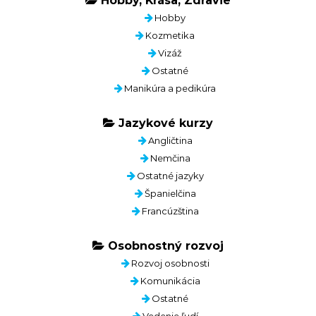
Hobby, Krása, Zdravie
Hobby
Kozmetika
Vizáž
Ostatné
Manikúra a pedikúra
Jazykové kurzy
Angličtina
Nemčina
Ostatné jazyky
Španielčina
Francúzština
Osobnostný rozvoj
Rozvoj osobnosti
Komunikácia
Ostatné